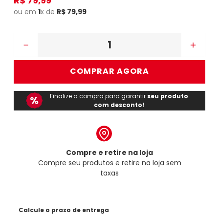
R$
79
,
99
ou em
1
x de
R$
79
,
99
－
＋
COMPRAR AGORA
Finalize a compra para garantir
seu produto
com desconto!
Compre e retire na loja
Compre seu produtos e retire na loja sem
taxas