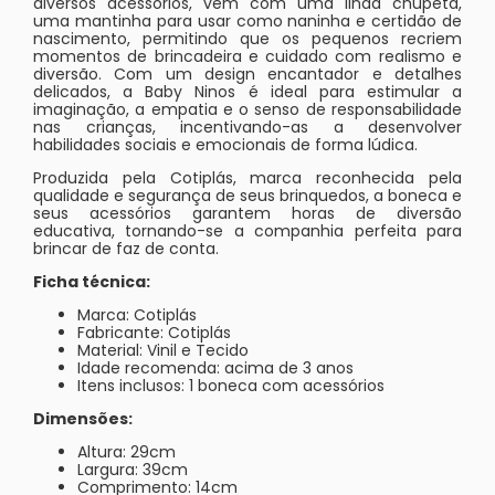
diversos acessórios, vem com uma linda chupeta,
uma mantinha para usar como naninha e certidão de
nascimento, permitindo que os pequenos recriem
momentos de brincadeira e cuidado com realismo e
diversão. Com um design encantador e detalhes
delicados, a Baby Ninos é ideal para estimular a
imaginação, a empatia e o senso de responsabilidade
nas crianças, incentivando-as a desenvolver
habilidades sociais e emocionais de forma lúdica.
Produzida pela Cotiplás, marca reconhecida pela
qualidade e segurança de seus brinquedos, a boneca e
seus acessórios garantem horas de diversão
educativa, tornando-se a companhia perfeita para
brincar de faz de conta.
Ficha técnica:
Marca: Cotiplás
Fabricante: Cotiplás
Material: Vinil e Tecido
Idade recomenda: acima de 3 anos
Itens inclusos: 1 boneca com acessórios
Dimensões:
Altura: 29cm
Largura: 39cm
Comprimento: 14cm