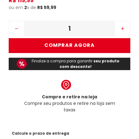
R$
119
,
99
ou em
2
x de
R$
59
,
99
－
＋
COMPRAR AGORA
Finalize a compra para garantir
seu produto
com desconto!
Compre e retire na loja
Compre seu produtos e retire na loja sem
taxas