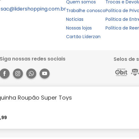
Quem somos
Trocas e Devo
sac@lidershopping.com.br
Trabalhe conosco
Política de Pri
Notícias
Política de Ent
Nossas lojas
Política de Re
Cartão Líderzan
Siga nossas redes sociais
Selos de 
uinha Roupão Super Toys
Rua dos Pariquis, 1056 - Jurunas, Belém - PA, 66033-590. Site 100% seguro, co
books e muito mais. Aproveite a agilidade, praticidade e comodidade que o 
https://lidershopping.com/liderapp
e receba em casa!
9
,
99
évia notificação. Todas as imagens neste site são de efeito meramente ilust
m parcelas mínimas à partir de R$50,00 | Cartão Liderzan em até 5x sem juro