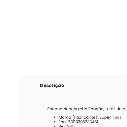
Descrição
Boneca Nenequinha Roupão, o faz de con
Marca (Fabricante): Super Toys
Ean: 7898395333451
Ref: 345