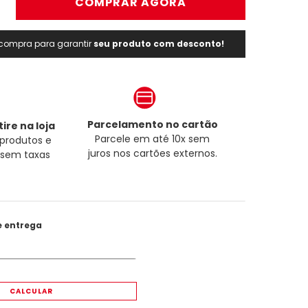
＋
COMPRAR AGORA
a compra para garantir
seu produto com desconto!
Parcelamento no cartão
ire na loja
Parcele em até 10x sem
produtos e
juros nos cartões externos.
a sem taxas