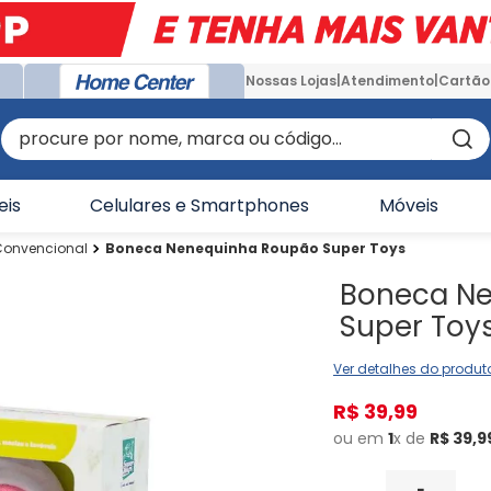
Nossas Lojas
Atendimento
Cartão
procure por nome, marca ou código...
eis
Celulares e Smartphones
Móveis
Convencional
Boneca Nenequinha Roupão Super Toys
Boneca N
Super Toy
Ver detalhes do produt
R$
39
,
99
ou em
1
x de
R$
39
,
9