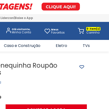
 Liderzan
Baixe o App
0
Olá visitante,
Meus
Favoritos
Casa e Construção
Eletro
TVs
enequinha Roupão
s
o
9