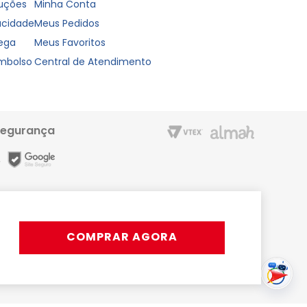
luções
Minha Conta
vacidade
Meus Pedidos
rega
Meus Favoritos
embolso
Central de Atendimento
segurança
m entrega rápida e condições especiais para o Cartão Liderzan.
Líder Shopping proporciona. Acesse o site ou o App
COMPRAR AGORA
rativos, podendo ocorrer variações.
s ou 15x com juros | Pix disponível apenas em horário comercial.