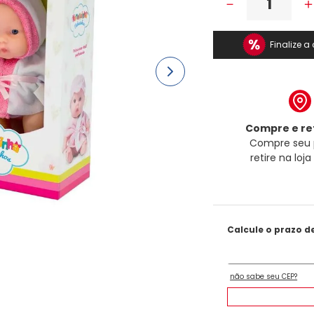
－
Finalize 
Compre e ret
Compre seu 
retire na loj