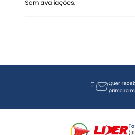
Sem avaliações.
Quer receb
primeira m
Fa
(9