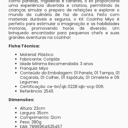
como panelas, frigideiras e talheres, o kit proporciona
uma experiência divertida e criativa, permitindo às
crianças simular o preparo de refeições e explorar o
mundo da culinária de faz de conta. Feito com
materiais duráveis e seguros, o Kit Cozinha Miyo é
perfeito para estimular a imaginação e as habilidades
motoras, promovendo horas de diversão. Um
brinquedo encantador para pequenos chefs e suas
grandes aventuras na cozinha!
Ficha Técnica:
Material: Plástico
Fabricante: Cotiplás
Idade Mínima Recomendada: 3 anos
Franquia: Miyo
Conteúdo da Embalagem: 01 Panela, 01 Tampa, 01
Caçarola, 01 Colher, 01 Espátula, 01 Omelete e 06
Legumes
Certificação: ce-bri/qb 0228 iqb-ocp 006.
Referência: 2545
Dimensões:
Altura: 23cm
Largura: 35cm
Comprimento: 12cm
Peso: 380g
EAN: 7896964625457