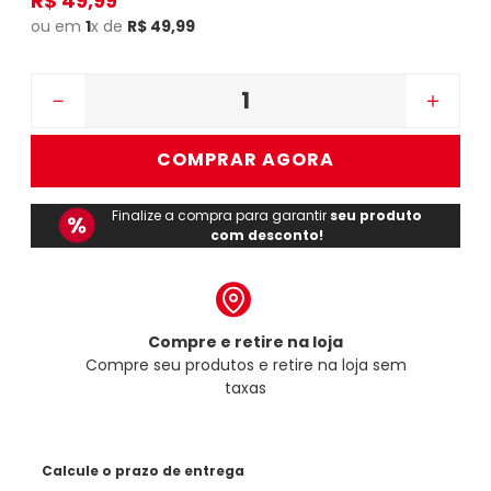
R$
49
,
99
ou em
1
x de
R$
49
,
99
－
＋
COMPRAR AGORA
Finalize a compra para garantir
seu produto
com desconto!
Compre e retire na loja
Compre seu produtos e retire na loja sem
taxas