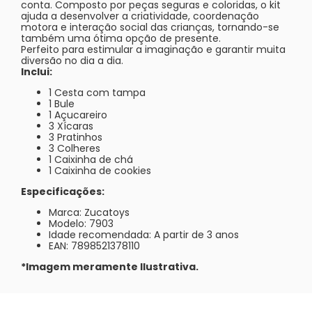
conta. Composto por peças seguras e coloridas, o kit
ajuda a desenvolver a criatividade, coordenação
motora e interação social das crianças, tornando-se
também uma ótima opção de presente.
Perfeito para estimular a imaginação e garantir muita
diversão no dia a dia.
Inclui:
1 Cesta com tampa
1 Bule
1 Açucareiro
3 Xícaras
3 Pratinhos
3 Colheres
1 Caixinha de chá
1 Caixinha de cookies
Especificações:
Marca: Zucatoys
Modelo: 7903
Idade recomendada: A partir de 3 anos
EAN: 7898521378110
*Imagem meramente Ilustrativa.