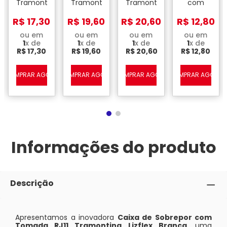
res
Tramontina
Tramontina
Tramontina
com
com 1
com 2
com 1
uma
Interruptor
Tomadas
Interruptor
Tomada
R$
17
,
30
R$
19
,
60
R$
20
,
60
R$
12
,
80
Paralelo
2 P + T
10 A 250
Tramontina
10 A 250
10 A 250
V e 1
2P + T
ou em
ou em
ou em
ou em
V –
V –
Tomada
20 A /
1
x de
1
x de
1
x de
1
x de
Lizflex
Lizflex
2 P + T
250 V –
R$
17
,
30
R$
19
,
60
R$
20
,
60
R$
12
,
80
Branca
Branca
20 A 250
Liz Flex
V –
Branca
Lizflex
A
COMPRAR AGORA
COMPRAR AGORA
COMPRAR AGORA
COMPRAR AGORA
Branca
Informações do produto
Descrição
Apresentamos a inovadora
Caixa de Sobrepor com
Tomada RJ11 Tramontina Lizflex Branca
, uma