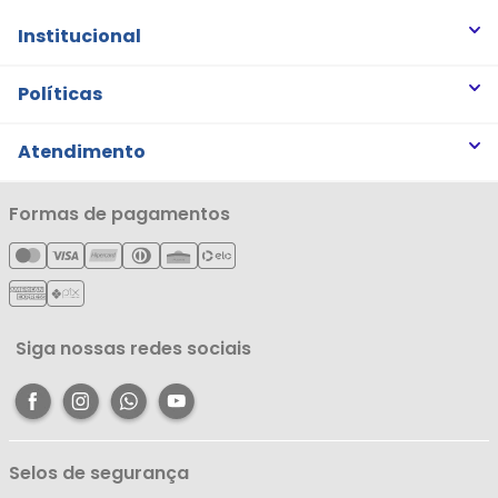
Institucional
Quem somos
Políticas
Trabalhe Conosco
Trocas e Devoluções
Atendimento
Notícias
Política de Privacidade
Nossas Lojas
Minha Conta
Formas de pagamentos
Política de Entrega
Cartão Líderzan
Meus Pedidos
Política de Reembolso
Meus Favoritos
Central de Atendimento
Siga nossas redes sociais
Selos de segurança