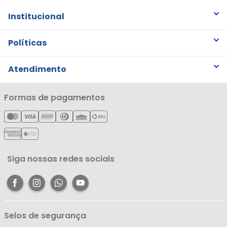
Institucional
Quem somos
Políticas
Trabalhe Conosco
Trocas e Devoluções
Atendimento
Notícias
Política de Privacidade
Nossas Lojas
Minha Conta
Formas de pagamentos
Política de Entrega
Cartão Líderzan
Meus Pedidos
Política de Reembolso
Meus Favoritos
Central de Atendimento
Siga nossas redes sociais
Selos de segurança