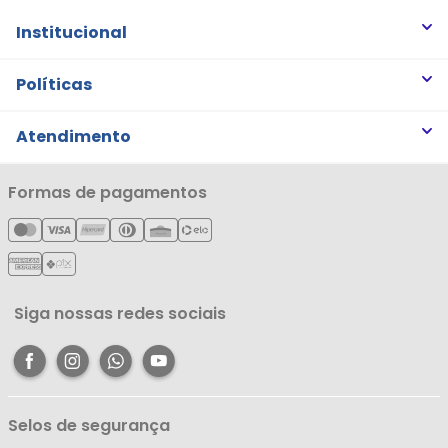
Institucional
Quem somos
Políticas
Trabalhe Conosco
Trocas e Devoluções
Atendimento
Notícias
Política de Privacidade
Nossas Lojas
Minha Conta
Formas de pagamentos
Política de Entrega
Cartão Líderzan
Meus Pedidos
Política de Reembolso
Meus Favoritos
Central de Atendimento
Siga nossas redes sociais
Selos de segurança