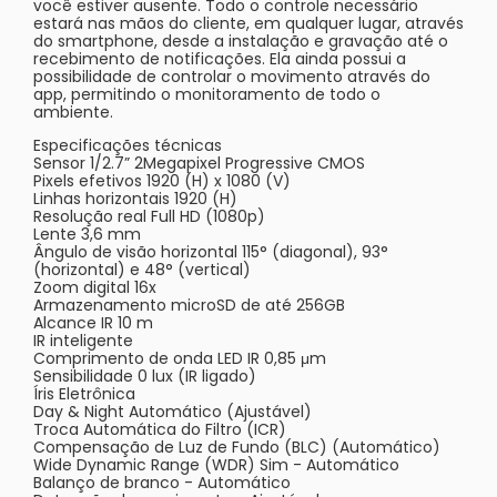
você estiver ausente. Todo o controle necessário
estará nas mãos do cliente, em qualquer lugar, através
do smartphone, desde a instalação e gravação até o
recebimento de notificações. Ela ainda possui a
possibilidade de controlar o movimento através do
app, permitindo o monitoramento de todo o
ambiente.
Especificações técnicas
Sensor 1/2.7” 2Megapixel Progressive CMOS
Pixels efetivos 1920 (H) x 1080 (V)
Linhas horizontais 1920 (H)
Resolução real Full HD (1080p)
Lente 3,6 mm
Ângulo de visão horizontal 115° (diagonal), 93°
(horizontal) e 48° (vertical)
Zoom digital 16x
Armazenamento microSD de até 256GB
Alcance IR 10 m
IR inteligente
Comprimento de onda LED IR 0,85 μm
Sensibilidade 0 lux (IR ligado)
Íris Eletrônica
Day & Night Automático (Ajustável)
Troca Automática do Filtro (ICR)
Compensação de Luz de Fundo (BLC) (Automático)
Wide Dynamic Range (WDR) Sim - Automático
Balanço de branco - Automático