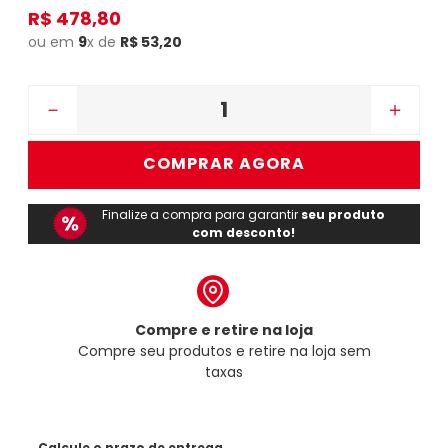
R$
478
,
80
ou em
9
x de
R$
53
,
20
－
＋
COMPRAR AGORA
Finalize a compra para garantir
seu produto
com desconto!
Compre e retire na loja
Compre seu produtos e retire na loja sem
taxas