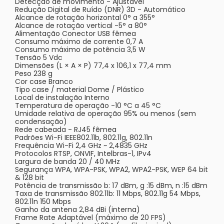
Detecção de movimento - Ajustável
Redução Digital de Ruído (DNR) 3D - Automático
Alcance de rotação horizontal 0° a 355°
Alcance de rotação vertical -5° a 80°
Alimentação Conector USB fêmea
Consumo máximo de corrente 0,7 A
Consumo máximo de potência 3,5 W
Tensão 5 Vdc
Dimensões (L × A × P) 77,4 x 106,1 x 77,4 mm
Peso 238 g
Cor case Branco
Tipo case / material Dome / Plástico
Local de instalação Interno
Temperatura de operação -10 °C a 45 °C
Umidade relativa de operação 95% ou menos (sem
condensação)
Rede cabeada - RJ45 fêmea
Padrões Wi-Fi IEEE802.11b, 802.11g, 802.11n
Frequência Wi-Fi 2,4 GHz ~ 2,4835 GHz
Protocolos RTSP, ONVIF, Intelbras-1, IPv4
Largura de banda 20 / 40 MHz
Segurança WPA, WPA-PSK, WPA2, WPA2-PSK, WEP 64 bit
& 128 bit
Potência de transmissão b: 17 dBm, g :15 dBm, n :15 dBm
Taxa de transmissão 802.11b: 11 Mbps, 802.11g 54 Mbps,
802.11n 150 Mbps
Ganho da antena 2,84 dBi (interna)
Frame Rate Adaptável (máximo de 20 FPS)