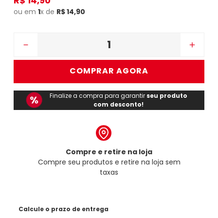
R$
14
,
90
ou em
1
x de
R$
14
,
90
－
＋
COMPRAR AGORA
Finalize a compra para garantir
seu produto
com desconto!
Compre e retire na loja
Compre seu produtos e retire na loja sem
taxas