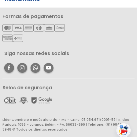
Notícias
Política de Privacidade
Nossas Lojas
Minha Conta
Formas de pagamentos
Política de Entrega
Cartão Líderzan
Meus Pedidos
Política de Reembolso
Meus Favoritos
Central de Atendimento
Siga nossas redes sociais
Selos de segurança
Líder Comércio e Indústria Ltda - ME - CNPJ: 05.054.671/0001-59 | R. dos
Pariquis, 1056 - Jurunas, Belém - PA, 66033-590 | Telefone: (91) 98403-
3948 © Todos os direitos reservados.