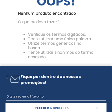
OOPS!
Nenhum produto encontrado
O que eu devo fazer?
Verifique os termos digitados.
Tente utilizar uma única palavra.
Utilize termos genéricos na
busca.
Tente utilizar sinônimos do termo
desejado.
Fique por dentro das nossas
promoções!
RECEBER NOVIDADES