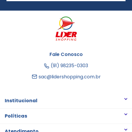
Fale Conosco
(91) 98235-0303
sac@lidershopping.com.br
Institucional
Quem somos
Políticas
Trabalhe Conosco
Trocas e Devoluções
Atendimento