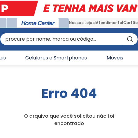
Nossas Lojas
Atendimento
Cartão
procure por nome, marca ou código...
eis
Celulares e Smartphones
Móveis
Erro 404
O arquivo que você solicitou não foi
encontrado