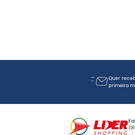
Quer receb
primeira m
Fa
(9