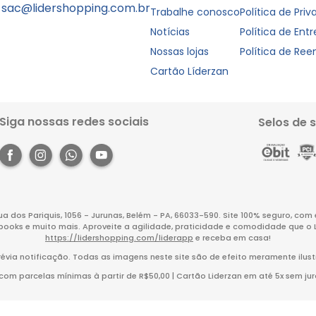
sac@lidershopping.com.br
Trabalhe conosco
Política de Pri
Notícias
Política de Ent
Nossas lojas
Política de Re
Cartão Líderzan
Siga nossas redes sociais
Selos de 
Rua dos Pariquis, 1056 - Jurunas, Belém - PA, 66033-590. Site 100% seguro, co
books e muito mais. Aproveite a agilidade, praticidade e comodidade que o 
https://lidershopping.com/liderapp
e receba em casa!
évia notificação. Todas as imagens neste site são de efeito meramente ilust
m parcelas mínimas à partir de R$50,00 | Cartão Liderzan em até 5x sem juro