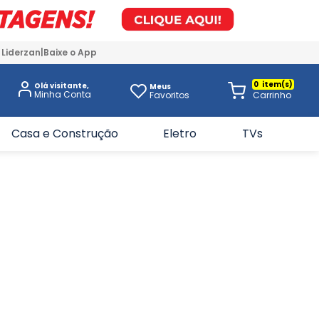
 Liderzan
Baixe o App
0
Olá visitante,
Meus
Favoritos
Casa e Construção
Eletro
TVs