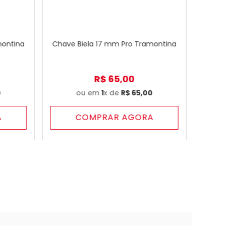
montina
Chave Biela 17 mm Pro Tramontina
R$
65
,
00
0
ou em
1
x de
R$
65
,
00
A
COMPRAR AGORA