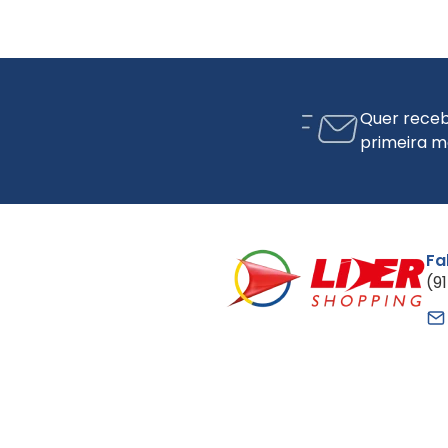
Quer receb
primeira m
Fa
(9