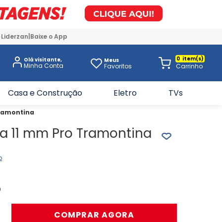
 Liderzan
Baixe o App
0
Olá visitante,
Meus
Favoritos
Casa e Construção
Eletro
TVs
Tramontina
la 11 mm Pro Tramontina
o
0
＋
COMPRAR AGORA