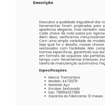
Descrição
Descubra a qualidade inigualável das 
ferramentas foram projetadas para
aparência elegante, mas também resi
Cada chave de roda passa por rigoros
Além disso, verificamos minuciosamen
Com uma ampla variedade de modelos 
Seja qual for o desafio, nossas chav
sextavados com facilidade. Não comp
normas específicas, garantindo sua dura
em formato de soquetes são perfeitas,
tempo com ferramentas inferiores. In
tarefa de manutenção automotiva. Faç
Especificações:
Marca: Tramontina
Modelo: 44720/111
Material: Aço
Encaixe: Sextavado
Ean: 7891114027389
Garantia do Fabricante: 12 meses