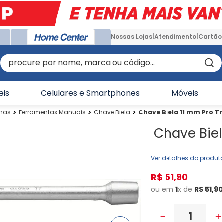
Nossas Lojas
Atendimento
Cartão
procure por nome, marca ou código...
eis
Celulares e Smartphones
Móveis
inas
Ferramentas Manuais
Chave Biela
Chave Biela 11 mm Pro 
Chave Bie
Ver detalhes do produt
R$
51
,
90
ou em
1
x de
R$
51
,
9
－