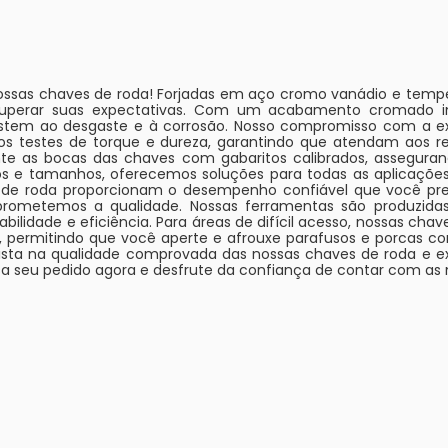
nossas chaves de roda! Forjadas em aço cromo vanádio e temp
 superar suas expectativas. Com um acabamento cromado 
stem ao desgaste e à corrosão. Nosso compromisso com a ex
os testes de torque e dureza, garantindo que atendam aos req
te as bocas das chaves com gabaritos calibrados, asseguran
e tamanhos, oferecemos soluções para todas as aplicaçõe
es de roda proporcionam o desempenho confiável que você prec
rometemos a qualidade. Nossas ferramentas são produzida
bilidade e eficiência. Para áreas de difícil acesso, nossas ch
 permitindo que você aperte e afrouxe parafusos e porcas co
vista na qualidade comprovada das nossas chaves de roda e e
a seu pedido agora e desfrute da confiança de contar com as