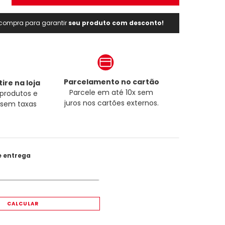
a compra para garantir
seu produto com desconto!
Parcelamento no cartão
ire na loja
Parcele em até 10x sem
produtos e
juros nos cartões externos.
a sem taxas