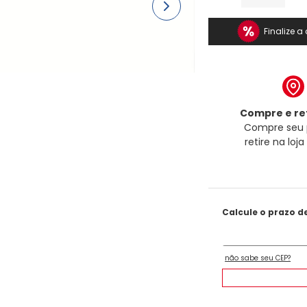
Finalize 
Compre e ret
Compre seu 
retire na loj