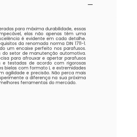
eradas para máxima durabilidade, essas
impecável, elas não apenas têm uma
celência é evidente em cada detalhe.
uisitos da renomada norma DIN 1711-1.
do um encaixe perfeito nos parafusos.
s do setor de manutenção automotiva.
isa para afrouxar e apertar parafusos
s e testadas de acordo com rigorosas
aves bielas com formato L e extremidades
m agilidade e precisão. Não perca mais
xperimente a diferença na sua próxima
 melhores ferramentas do mercado.