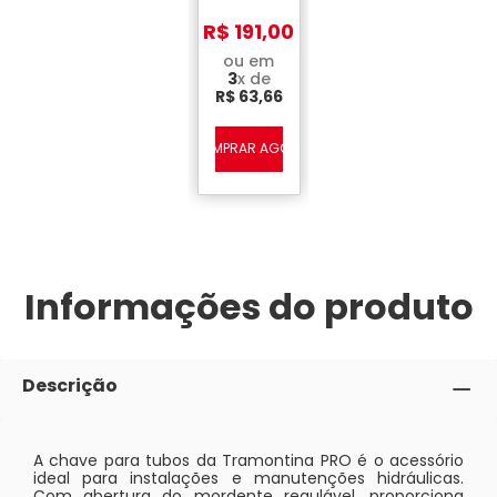
Tramontina
Pro
R$
191
,
00
ou em
3
x de
R$
63
,
66
COMPRAR AGORA
Informações do produto
Descrição
A chave para tubos da Tramontina PRO é o acessório
ideal para instalações e manutenções hidráulicas.
Com abertura do mordente regulável, proporciona