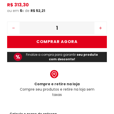
R$
313
,
30
ou em
6
x de
R$
52
,
21
－
＋
COMPRAR AGORA
Finalize a compra para garantir
seu produto
com desconto!
Compre e retire na loja
Compre seu produtos e retire na loja sem
taxas