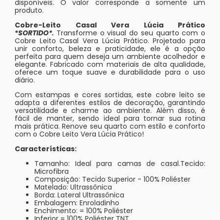
disponíveis. O valor corresponde a somente um
produto.
Cobre-Leito Casal Vera Lúcia Prático
*
SORTIDO*.
Transforme o visual do seu quarto com o
Cobre Leito Casal Vera Lúcia Prático. Projetado para
unir conforto, beleza e praticidade, ele é a opção
perfeita para quem deseja um ambiente acolhedor e
elegante. Fabricado com materiais de alta qualidade,
oferece um toque suave e durabilidade para o uso
diário.
Com estampas e cores sortidas, este cobre leito se
adapta a diferentes estilos de decoração, garantindo
versatilidade e charme ao ambiente. Além disso, é
fácil de manter, sendo ideal para tornar sua rotina
mais prática. Renove seu quarto com estilo e conforto
com o Cobre Leito Vera Lúcia Prático!
Características:
Tamanho: Ideal para camas de casal.Tecido:
Microfibra
Composição: Tecido Superior - 100% Poliéster
Matelado: Ultrassônica
Borda: Lateral Ultrassônica
Embalagem: Enroladinho
Enchimento: = 100% Poliéster
Inferior = 100% Poliéster TNT