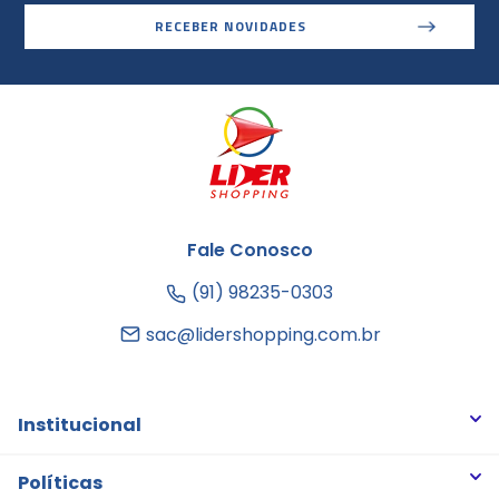
RECEBER NOVIDADES
Fale Conosco
(91) 98235-0303
sac@lidershopping.com.br
Institucional
Quem somos
Políticas