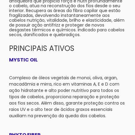
antiquebra que propicia força e nutri profundamente
o cabelo, atua na reconstrução dos fios desde o seu
interior. Recupera as áreas da fibra capilar que estão
fragilizadas, devolvendo instantaneamente aos
cabelos nutrição, vitalidade, brilho e elasticidade, além
de possuir ação antifrizz e proteger de novos
desgastes térmicos e químicos. Indicado para cabelos
secos, danificados e quebradiços.
PRINCIPAIS ATIVOS
MYSTIC OIL
Complexo de óleos vegetais de monoi, oliva, argan,
macadâmia e mirra, rico em vitaminas A, E e D com
ação hidratante e alto poder nutritivo para todos os
tipos de cabelos, proporciona reparação e proteção
aos fios secos. Além disso, garante proteção contra os
raios UV e o alto teor de ácidos graxos essenciais
auxiliam na prevenção da queda dos cabelos.
PHYTO FIBER