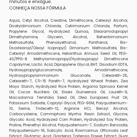
minutos e enxágue.
CONHEÇA NOSSA FÓRMULA
Aqua, Cetyl Alcohol, Creatine, Dimethicone, Cetearyl Alcohol,
Dicetyldimonium Chloride, Cetrimonium Chloride, Parfum,
Propylene Glycol, Hydrolyzed Quinoa, Stearamidopropyl
Dimethylamine, Glycerin, Alcohol, Behentrimonium
Methosulfate, Phenoxyethanol, Panthenol, Bis-
(Isostearoyl/Oleoyl Isopropyl) Dimonium Methosulfate, Bis-
Cetearyl Amodimethicone, Helianthus Annuus Seed Oil, PEG-
40/PPG-8 Methylaminopropyl/Hydroxypropyl Dimethicone
Copolymer, Lactic Acid, Dipropylene Glycol, BHT, Disodium EDTA,
Hydroxypropylgluconamide, Amodimethicone,
Hydroxypropylammonium Gluconate, Ceteareth-25,
Ceteareth-7, C11-15 Pareth-7, Hydrolyzed Wheat Protein, Zea
Mays Starch, Hydrolyzed Rice Protein, Argania Spinosa Kernel
Oil, Cocos Nucifera Oil, Elaeis Guineensis Oil, Laureth-9,
Macadamia Ternifolia Seed Oil, Olea Europaea Fruit Oil,
Potassium Sorbate, Caprylyl Glycol, PEG-90M, Polyquaternium-
10, Serine, Trideceth-12, Arginine HCl, Benzyl Alcohol,
Carbocysteine, Commiphora Myrrha Resin Extract, Glycine,
Glycolic Acid, Hydrolyzed Corn Protein, Hydrolyzed Soy Protein,
Proline, Phenethyl Alcohol, Polyquaternium-7, Sodium Benzoate,
Polyquaternium-16, Salicylic Acid, Rosmarinus Officinalis Leaf
Extract, Glutamic Acid, Gardenia Taitensis Flower Extract, Guar