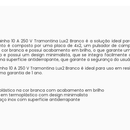
inha 10 A 250 V Tramontina Lux2
Branco é a solução ideal par
nto é composto por uma placa de 4x2, um pulsador de campa
 cor branca e possui acabamento em brilho, o que garante um
e possui um design minimalista, que se integra facilmente 
uma superfície antiderrapante, que garante a segurança do usuár
a 10 A 250 V Tramontina Lux2 Branco é ideal para uso em resid
uma garantia de 1 ano.
plástico na cor branca com acabamento em brilho
 em termoplástico com design minimalista
aço inox com superfície antiderrapante