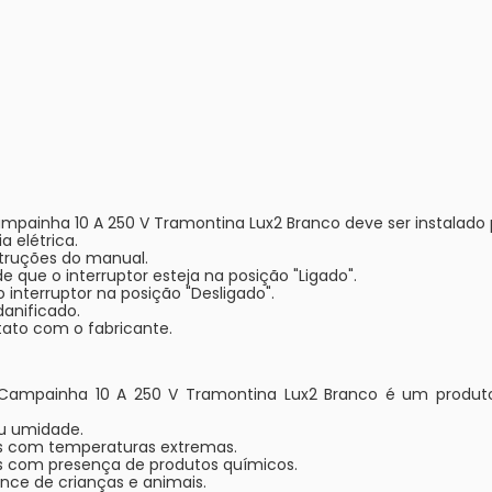
painha 10 A 250 V Tramontina Lux2 Branco deve ser instalado po
a elétrica.
nstruções do manual.
de que o interruptor esteja na posição "Ligado".
o interruptor na posição "Desligado".
danificado.
ato com o fabricante.
 Campainha 10 A 250 V Tramontina Lux2 Branco é um produt
u umidade.
s com temperaturas extremas.
 com presença de produtos químicos.
nce de crianças e animais.