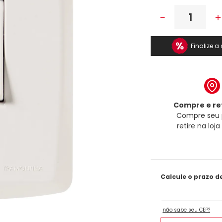
－
Finalize 
Compre e ret
Compre seu 
retire na loj