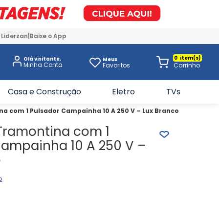
 Liderzan
Baixe o App
0
Olá visitante,
Meus
Favoritos
Casa e Construção
Eletro
TVs
a com 1 Pulsador Campainha 10 A 250 V – Lux Branco
Tramontina com 1
Campainha 10 A 250 V –
o
o