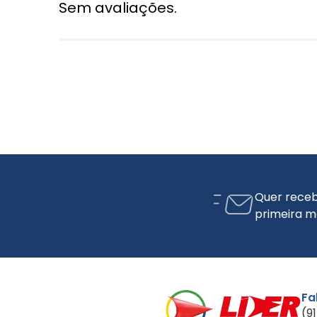
Sem avaliações.
Quer receb
primeira m
Fa
(9