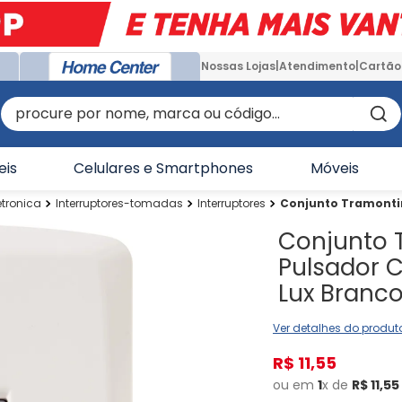
Nossas Lojas
Atendimento
Cartão
procure por nome, marca ou código...
eis
Celulares e Smartphones
Móveis
etronica
Interruptores-tomadas
Interruptores
Conjunto Tramontin
Conjunto 
Pulsador 
Lux Branc
Ver detalhes do produt
R$
11
,
55
ou em
1
x de
R$
11
,
55