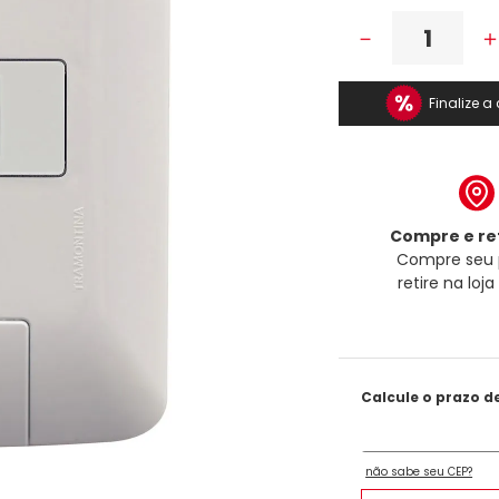
－
Finalize 
Compre e ret
Compre seu 
retire na loj