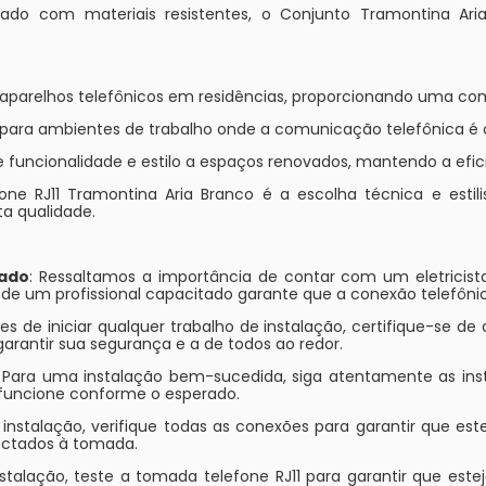
icado com materiais resistentes, o Conjunto Tramontina A
r aparelhos telefônicos em residências, proporcionando uma co
o para ambientes de trabalho onde a comunicação telefônica é c
ne funcionalidade e estilo a espaços renovados, mantendo a ef
e RJ11 Tramontina Aria Branco é a escolha técnica e estili
ta qualidade.
tado
: Ressaltamos a importância de contar com um eletricista
a de um profissional capacitado garante que a conexão telefôni
tes de iniciar qualquer trabalho de instalação, certifique-se de
 garantir sua segurança e a de todos ao redor.
: Para uma instalação bem-sucedida, siga atentamente as instr
 funcione conforme o esperado.
 instalação, verifique todas as conexões para garantir que est
ectados à tomada.
nstalação, teste a tomada telefone RJ11 para garantir que este