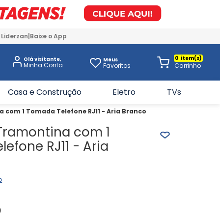
 Liderzan
Baixe o App
0
Olá visitante,
Meus
Favoritos
Casa e Construção
Eletro
TVs
 com 1 Tomada Telefone RJ11 - Aria Branco
Tramontina com 1
efone RJ11 - Aria
o
9