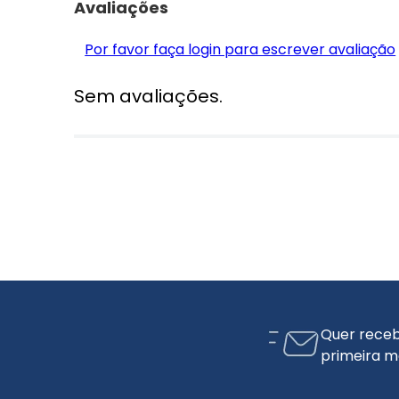
Avaliações
Por favor faça login para escrever avaliação
Sem avaliações.
Quer receb
primeira m