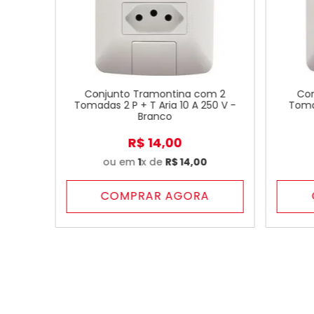
Conjunto Tramontina com 2
Con
Tomadas 2 P + T Aria 10 A 250 V -
Toma
Branco
R$
14
,
00
ou em
1
x de
R$
14
,
00
COMPRAR AGORA