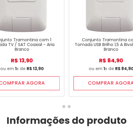
junto Tramontina com 1
Conjunto Tramontina c
da TV / SAT Coaxial - Aria
Tomada USB Brilho 1,5 A Bivol
Branco
Branco
R$
13
,
90
R$
84
,
90
ou em
1
x de
R$
13
,
90
ou em
1
x de
R$
84
,
9
COMPRAR AGORA
COMPRAR AGOR
Informações do produto