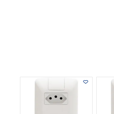
m 2
50 V –