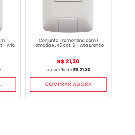
om 1
Conjunto Tramontina com 1
t - Aria
Tomada RJ45 cat. 6 - Aria Branco
R$
21
,
30
0
ou em
1
x de
R$
21
,
30
A
COMPRAR AGORA