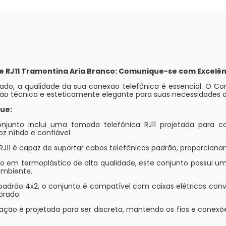
e RJ11 Tramontina Aria Branco: Comunique-se com Excelên
do, a qualidade da sua conexão telefônica é essencial. O Co
ção técnica e esteticamente elegante para suas necessidades
ue:
onjunto inclui uma tomada telefônica RJ11 projetada para co
 nítida e confiável.
RJ11 é capaz de suportar cabos telefônicos padrão, proporcion
do em termoplástico de alta qualidade, este conjunto possui 
ambiente.
padrão 4x2, o conjunto é compatível com caixas elétricas conve
orado.
alação é projetada para ser discreta, mantendo os fios e conex