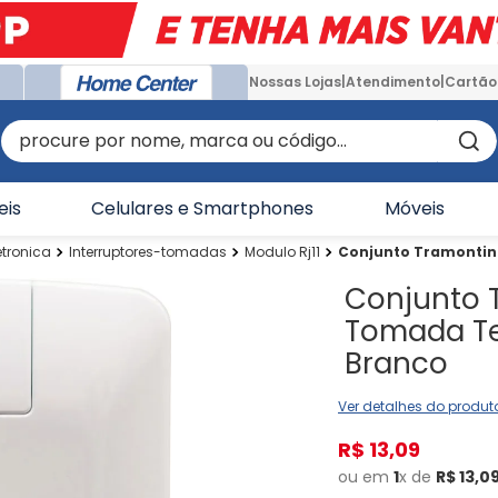
Nossas Lojas
Atendimento
Cartão
procure por nome, marca ou código...
eis
Celulares e Smartphones
Móveis
etronica
Interruptores-tomadas
Modulo Rj11
Conjunto Tramontina
Conjunto 
Tomada Tel
Branco
Ver detalhes do produt
R$
13
,
09
ou em
1
x de
R$
13
,
0