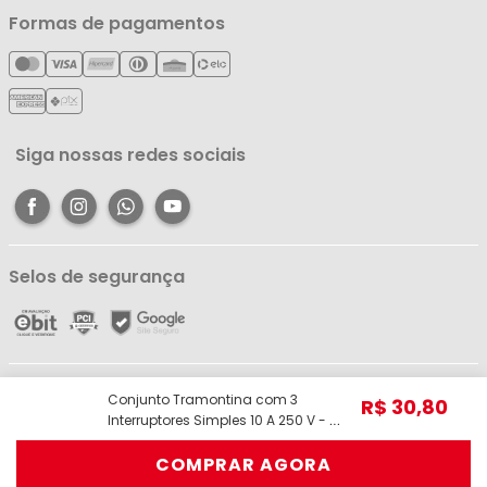
Nossas Lojas
Minha Conta
Formas de pagamentos
Política de Entrega
Cartão Líderzan
Meus Pedidos
Política de Reembolso
Meus Favoritos
Central de Atendimento
Siga nossas redes sociais
Selos de segurança
Líder Comércio e Indústria Ltda - ME - CNPJ: 05.054.671/0001-59 | R. dos
Conjunto Tramontina com 3
R$
30
,
80
Pariquis, 1056 - Jurunas, Belém - PA, 66033-590 | Telefone: (91) 98403-
Interruptores Simples 10 A 250 V - Liz
3948 © Todos os direitos reservados.
Grafite
COMPRAR AGORA