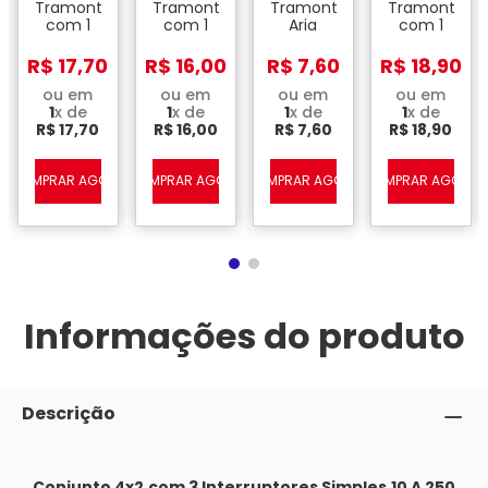
res
Tramontina
Tramontina
Tramontina
Tramontina
com 1
com 1
Aria
com 1
Interruptor
Interruptor
Interruptor
Interruptor
Paralelo
Simples
Simples
Paralelo
R$
17
,
70
R$
16
,
00
R$
7
,
60
R$
18
,
90
10 A 250
10 A 250
6 A 250
6 A 250
V - Liz
V - Liz
V -
V e 1
ou em
ou em
ou em
ou em
Grafite
Grafite
Branco
Tomada
1
x de
1
x de
1
x de
1
x de
2 P + T
R$
17
,
70
R$
16
,
00
R$
7
,
60
R$
18
,
90
10 A 250
V - Aria
Branco
A
COMPRAR AGORA
COMPRAR AGORA
COMPRAR AGORA
COMPRAR AGORA
Informações do produto
Descrição
Conjunto 4x2 com 3 Interruptores Simples 10 A 250