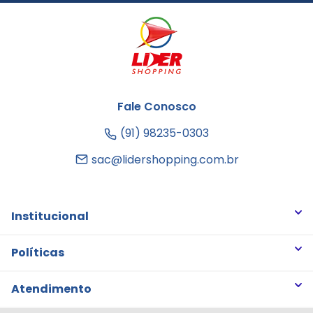
Fale Conosco
(91) 98235-0303
sac@lidershopping.com.br
Institucional
Quem somos
Políticas
Trabalhe Conosco
Trocas e Devoluções
Atendimento
Notícias
Política de Privacidade