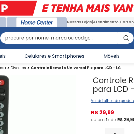
Nossas Lojas
Atendimento
Cartão
procure por nome, marca ou código...
eis
Celulares e Smartphones
Móveis
asa
Diversos
Controle Remoto Universal Pix para LCD - LG
Controle R
para LCD -
Ver detalhes do produt
R$
29
,
99
ou em
1
x de
R$
29
,
9