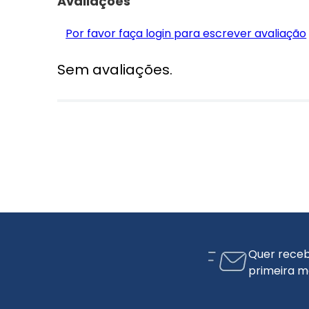
Avaliações
Por favor faça login para escrever avaliação
Sem avaliações.
Quer receb
primeira m