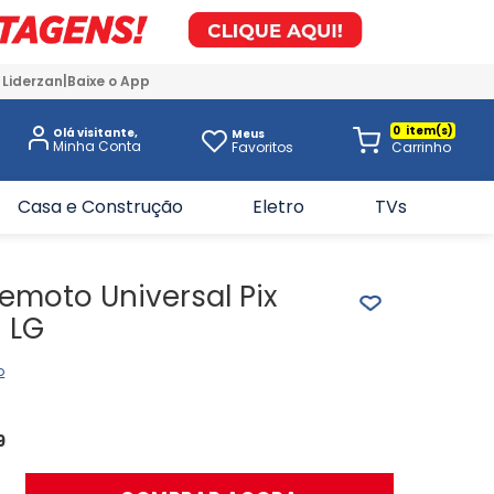
 Liderzan
Baixe o App
0
Olá visitante,
Meus
Favoritos
Casa e Construção
Eletro
TVs
emoto Universal Pix
 LG
o
9