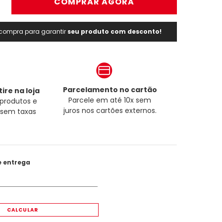
＋
COMPRAR AGORA
a compra para garantir
seu produto com desconto!
Parcelamento no cartão
ire na loja
Parcele em até 10x sem
produtos e
juros nos cartões externos.
a sem taxas