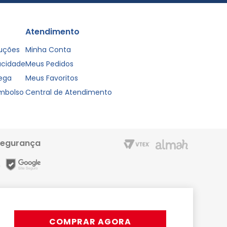
Atendimento
luções
Minha Conta
vacidade
Meus Pedidos
rega
Meus Favoritos
embolso
Central de Atendimento
segurança
m entrega rápida e condições especiais para o Cartão Liderzan.
Líder Shopping proporciona. Acesse o site ou o App
COMPRAR AGORA