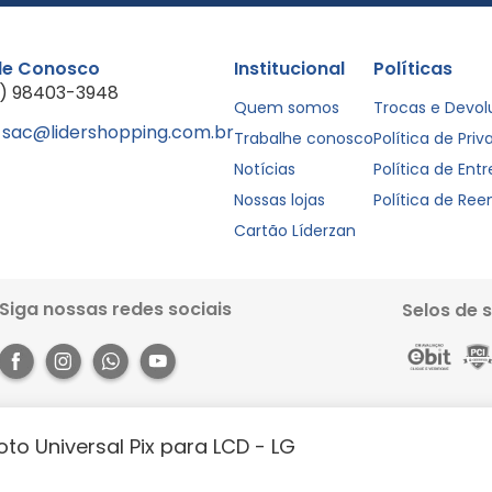
le Conosco
Institucional
Políticas
1) 98403-3948
Quem somos
Trocas e Devo
sac@lidershopping.com.br
Trabalhe conosco
Política de Pri
Notícias
Política de Ent
Nossas lojas
Política de Re
Cartão Líderzan
Siga nossas redes sociais
Selos de 
to Universal Pix para LCD - LG
Rua dos Pariquis, 1056 - Jurunas, Belém - PA, 66033-590. Site 100% seguro, co
books e muito mais. Aproveite a agilidade, praticidade e comodidade que o 
https://lidershopping.com/liderapp
e receba em casa!