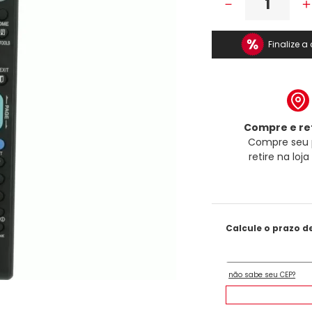
－
Finalize 
Compre e ret
Compre seu 
retire na loj