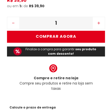
R$
39
,
90
ou em
1
x de
R$
39
,
90
－
＋
COMPRAR AGORA
Finalize a compra para garantir
seu produto
com desconto!
Compre e retire na loja
Compre seu produtos e retire na loja sem
taxas