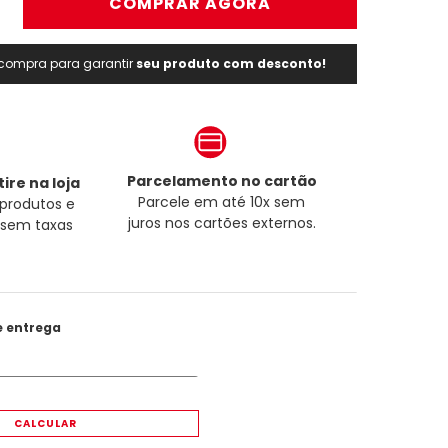
＋
COMPRAR AGORA
a compra para garantir
seu produto com desconto!
Parcelamento no cartão
ire na loja
Parcele em até 10x sem
produtos e
juros nos cartões externos.
a sem taxas