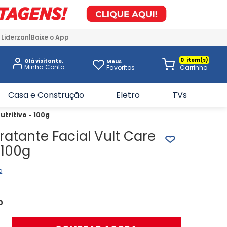
 Liderzan
Baixe o App
0
Olá visitante,
Meus
Favoritos
Casa e Construção
Eletro
TVs
utritivo - 100g
atante Facial Vult Care
 100g
o
0