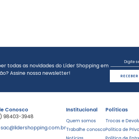
er todas as novidades do Líder Shopping em
ão? Assine nossa newsletter!
RECEBER
le Conosco
Institucional
Políticas
1) 98403-3948
Quem somos
Trocas e Devo
sac@lidershopping.com.br
Trabalhe conosco
Política de Pri
Notícias
Política de Ent