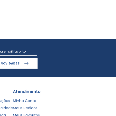
 NOVIDADES
Atendimento
luções
Minha Conta
vacidade
Meus Pedidos
rega
Meus Favoritos