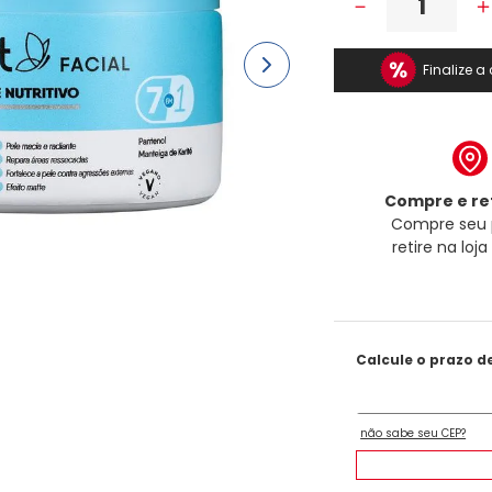
－
Finalize 
Compre e ret
Compre seu 
retire na loj