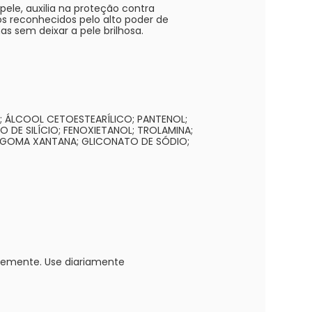
pele, auxilia na proteção contra
os reconhecidos pelo alto poder de
nas sem deixar a pele brilhosa.
A; ÁLCOOL CETOESTEARÍLICO; PANTENOL;
 DE SILÍCIO; FENOXIETANOL; TROLAMINA;
0; GOMA XANTANA; GLICONATO DE SÓDIO;
vemente. Use diariamente