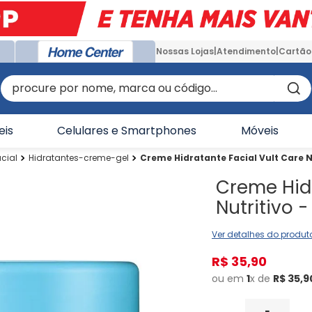
Nossas Lojas
Atendimento
Cartão
procure por nome, marca ou código...
eis
Celulares e Smartphones
Móveis
cial
Hidratantes-creme-gel
Creme Hidratante Facial Vult Care N
Creme Hidr
Nutritivo -
Ver detalhes do produt
R$
35
,
90
ou em
1
x de
R$
35
,
9