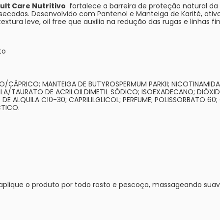
ult Care Nutritivo
fortalece a barreira de proteção natural da 
ssecadas. Desenvolvido com Pantenol e Manteiga de Karité, ativ
xtura leve, oil free que auxilia na redução das rugas e linhas fi
to
ICO/CÁPRICO; MANTEIGA DE BUTYROSPERMUM PARKII; NICOTINAMID
LA/TAURATO DE ACRILOILDIMETIL SÓDICO; ISOEXADECANO; DIÓXIDO
E ALQUILA C10-30; CAPRILILGLICOL; PERFUME; POLISSORBATO 6
CTICO.
 aplique o produto por todo rosto e pescoço, massageando sua