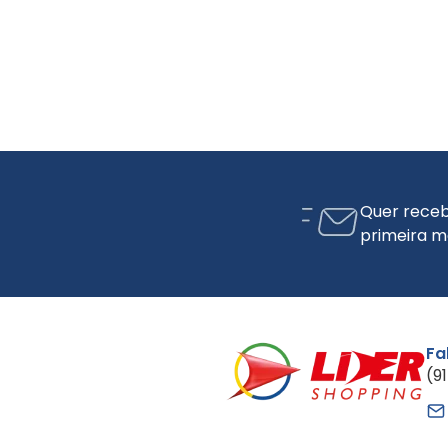
Quer receb
primeira m
Fa
(9