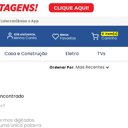
 Liderzan
Baixe o App
0
Olá visitante,
Meus
Favoritos
Casa e Construção
Eletro
TVs
Mais Recentes
Ordenar Por
encontrado
er?
termos digitados.
r uma única palavra.