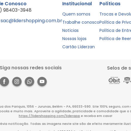
le Conosco
Institucional
Políticas
1) 98403-3948
Quem somos
Trocas e Devo
sac@lidershopping.com.br
Trabalhe conosco
Política de Pri
Notícias
Política de Ent
Nossas lojas
Política de Re
Cartão Líderzan
Siga nossas redes sociais
Selos de 
Rua dos Pariquis, 1056 - Jurunas, Belém - PA, 66033-590. Site 100% seguro, co
books e muito mais. Aproveite a agilidade, praticidade e comodidade que o 
https://lidershopping.com/liderapp
e receba em casa!
évia notificação. Todas as imagens neste site são de efeito meramente ilust