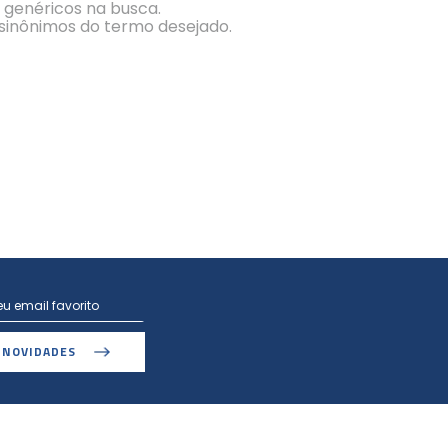
s genéricos na busca.
r sinônimos do termo desejado.
 NOVIDADES