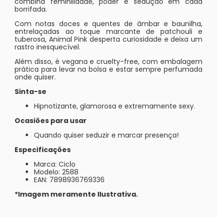
combina feminilidade, poder e sedução em cada
borrifada.
Com notas doces e quentes de âmbar e baunilha,
entrelaçadas ao toque marcante de patchouli e
tuberosa, Animal Pink desperta curiosidade e deixa um
rastro inesquecível.
Além disso, é vegana e cruelty-free, com embalagem
prática para levar na bolsa e estar sempre perfumada
onde quiser.
Sinta-se
Hipnotizante, glamorosa e extremamente sexy.
Ocasiões para usar
Quando quiser seduzir e marcar presença!
Especificações
Marca: Ciclo
Modelo: 2588
EAN: 7898936769336
*Imagem meramente Ilustrativa.