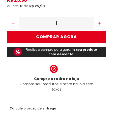
R$
25
,
90
ou em
1
x de
R$
25
,
90
－
＋
COMPRAR AGORA
Finalize a compra para garantir
seu produto
com desconto!
Compre e retire na loja
Compre seu produtos e retire na loja sem
taxas