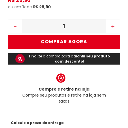
R$
25
,
90
ou em
1
x de
R$
25
,
90
－
＋
COMPRAR AGORA
Finalize a compra para garantir
seu produto
com desconto!
Compre e retire na loja
Compre seu produtos e retire na loja sem
taxas