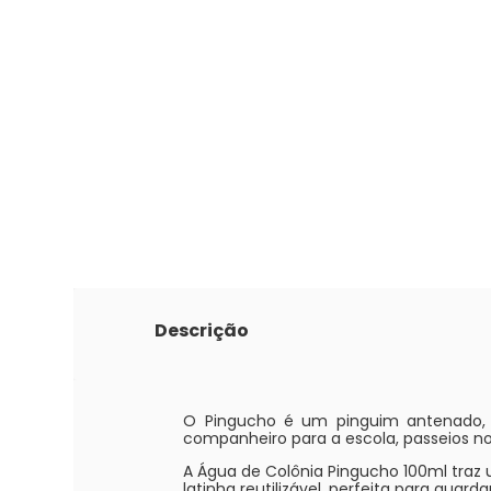
Descrição
O Pingucho é um pinguim antenado, q
companheiro para a escola, passeios n
A Água de Colônia Pingucho 100ml traz 
latinha reutilizável, perfeita para guar