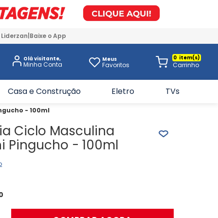
 Liderzan
Baixe o App
0
Olá visitante,
Meus
Favoritos
Casa e Construção
Eletro
TVs
ingucho - 100ml
ia Ciclo Masculina
ini Pingucho - 100ml
o
0