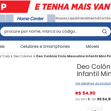
Nossas Lojas
Atendimento
Cartão
procure por nome, marca ou código...
eis
Celulares e Smartphones
Móveis
iz Corp
Deo Colonia
Deo Colônia Ciclo Masculina Infantil Mini P
Deo Colôn
Infantil M
Ver detalhes do produt
R$
54
,
90
ou em
1
x de
R$
54
,
9