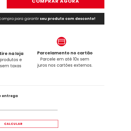
＋
COMPRAR AGORA
a compra para garantir
seu produto com desconto!
Parcelamento no cartão
ire na loja
Parcele em até 10x sem
produtos e
juros nos cartões externos.
a sem taxas