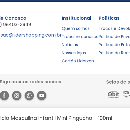
le Conosco
Institucional
Políticas
1) 98403-3948
Quem somos
Trocas e Devo
sac@lidershopping.com.br
Trabalhe conosco
Política de Pri
Notícias
Política de Ent
Nossas lojas
Política de Re
Cartão Líderzan
Siga nossas redes sociais
Selos de 
clo Masculina Infantil Mini Pingucho - 100ml
Rua dos Pariquis, 1056 - Jurunas, Belém - PA, 66033-590. Site 100% seguro, co
books e muito mais. Aproveite a agilidade, praticidade e comodidade que o 
https://lidershopping.com/liderapp
e receba em casa!