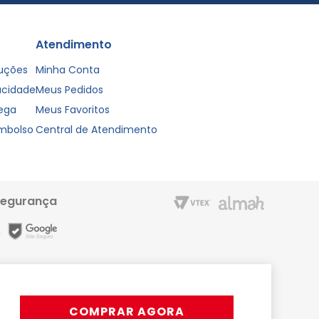
Atendimento
luções
Minha Conta
vacidade
Meus Pedidos
rega
Meus Favoritos
embolso
Central de Atendimento
segurança
m entrega rápida e condições especiais para o Cartão Liderzan.
Líder Shopping proporciona. Acesse o site ou o App
COMPRAR AGORA