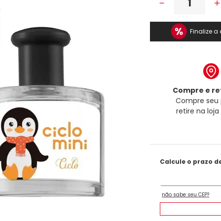
－
Finalize 
Compre e ret
Compre seu 
retire na loj