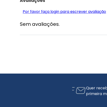
Avaliações
Por favor faça login para escrever avaliação
Sem avaliações.
Quer receb
primeira m