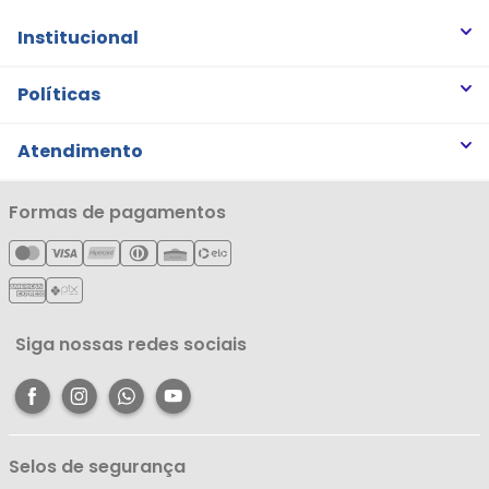
Institucional
Quem somos
Políticas
Trabalhe Conosco
Trocas e Devoluções
Atendimento
Notícias
Política de Privacidade
Nossas Lojas
Minha Conta
Formas de pagamentos
Política de Entrega
Cartão Líderzan
Meus Pedidos
Política de Reembolso
Meus Favoritos
Central de Atendimento
Siga nossas redes sociais
Selos de segurança