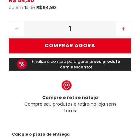
R$
54
,
90
ou em
1
x de
R$
54
,
90
－
＋
COMPRAR AGORA
Finalize a compra para garantir
seu produto
com desconto!
Compre e retire na loja
Compre seu produtos e retire na loja sem
taxas