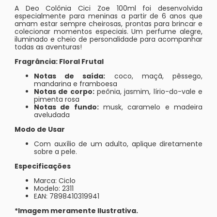
A Deo Colônia Cici Zoe 100ml foi desenvolvida
especialmente para meninas a partir de 6 anos que
amam estar sempre cheirosas, prontas para brincar e
colecionar momentos especiais. Um perfume alegre,
iluminado e cheio de personalidade para acompanhar
todas as aventuras!
Fragrância: Floral Frutal
Notas de saída:
coco, maçã, pêssego,
mandarina e framboesa
Notas de corpo:
peônia, jasmim, lírio-do-vale e
pimenta rosa
Notas de fundo:
musk, caramelo e madeira
aveludada
Modo de Usar
Com auxílio de um adulto, aplique diretamente
sobre a pele.
Especificações
Marca: Ciclo
Modelo: 2311
EAN: 7898410319941
*Imagem meramente Ilustrativa.