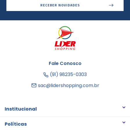
RECEBER NOVIDADES
Fale Conosco
(91) 98235-0303
sac@lidershopping.com.br
Institucional
Quem somos
Políticas