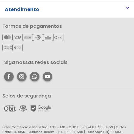
Trabalhe Conosco
Trocas e Devoluções
Atendimento
Notícias
Política de Privacidade
Nossas Lojas
Minha Conta
Formas de pagamentos
Política de Entrega
Cartão Líderzan
Meus Pedidos
Política de Reembolso
Meus Favoritos
Central de Atendimento
Siga nossas redes sociais
Selos de segurança
Líder Comércio e Indústria Ltda - ME - CNPJ: 05.054.671/0001-59 | R. dos
Pariquis, 1056 - Jurunas, Belém - PA, 66033-590 | Telefone: (91) 98403-