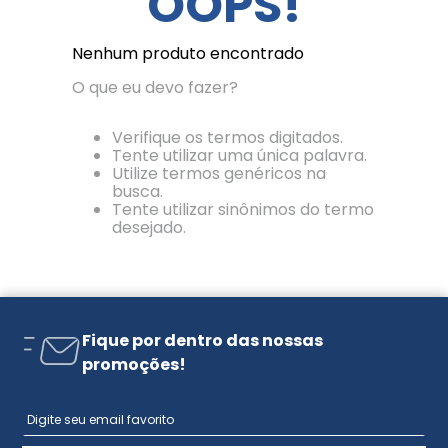
OOPS!
Nenhum produto encontrado
O que eu devo fazer?
Verifique os termos digitados.
Tente utilizar uma única palavra.
Utilize termos genéricos na
busca.
Tente utilizar sinônimos do termo
desejado.
Fique por dentro das nossas
promoções!