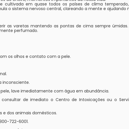
 e cultivada em quase todos os países de clima temperad
mula o sistema nervoso central, clareando a mente e ajudando
serir as varetas mantendo as pontas de cima sempre úmidas. 
emente perfumado.
 com os olhos e contato com a pele.
nal.
a inconsciente.
a pele, lave imediatamente com água em abundância.
e consultar de imediato o Centro de Intoxicações ou o Ser
s e dos animais domésticos.
800-722-6001.