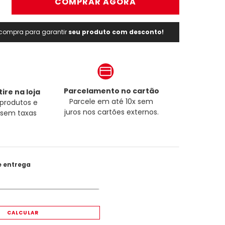
＋
COMPRAR AGORA
a compra para garantir
seu produto com desconto!
Parcelamento no cartão
ire na loja
Parcele em até 10x sem
produtos e
juros nos cartões externos.
a sem taxas