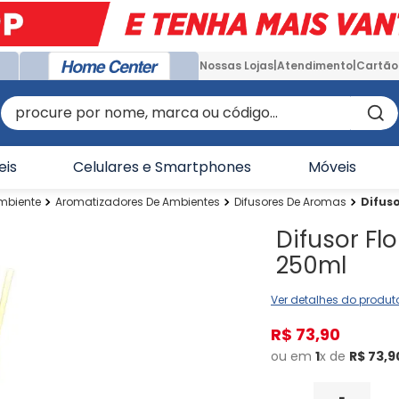
Nossas Lojas
Atendimento
Cartão
procure por nome, marca ou código...
eis
Celulares e Smartphones
Móveis
mbiente
Aromatizadores De Ambientes
Difusores De Aromas
Difuso
Difusor Fl
250ml
Ver detalhes do produt
R$
73
,
90
ou em
1
x de
R$
73
,
9