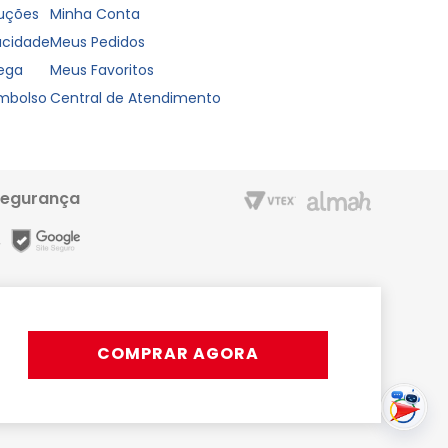
luções
Minha Conta
vacidade
Meus Pedidos
rega
Meus Favoritos
embolso
Central de Atendimento
segurança
m entrega rápida e condições especiais para o Cartão Liderzan.
Líder Shopping proporciona. Acesse o site ou o App
COMPRAR AGORA
rativos, podendo ocorrer variações.
s ou 15x com juros | Pix disponível apenas em horário comercial.