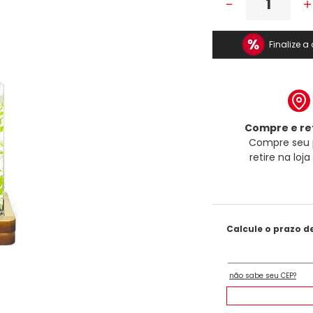
－
Finalize 
Compre e ret
Compre seu 
retire na loj