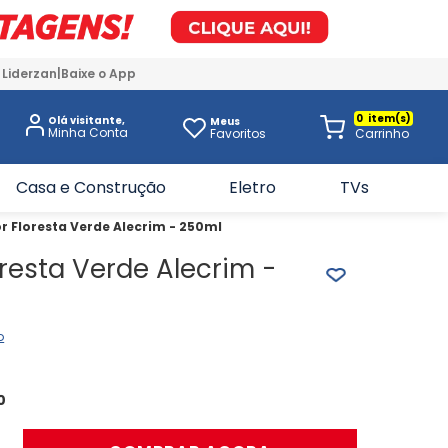
 Liderzan
Baixe o App
0
Olá visitante,
Meus
Favoritos
Casa e Construção
Eletro
TVs
r Floresta Verde Alecrim - 250ml
oresta Verde Alecrim -
o
0