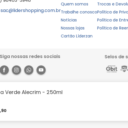
1) 98403-3948
Quem somos
Trocas e Devo
sac@lidershopping.com.br
Trabalhe conosco
Política de Pri
Notícias
Política de Ent
Nossas lojas
Política de Re
Cartão Líderzan
Siga nossas redes sociais
Selos de 
sta Verde Alecrim - 250ml
Rua dos Pariquis, 1056 - Jurunas, Belém - PA, 66033-590. Site 100% seguro, co
books e muito mais. Aproveite a agilidade, praticidade e comodidade que o 
https://lidershopping.com/liderapp
e receba em casa!
3
,
90
évia notificação. Todas as imagens neste site são de efeito meramente ilust
m parcelas mínimas à partir de R$50,00 | Cartão Liderzan em até 5x sem juro