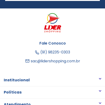
Fale Conosco
(91) 98235-0303
sac@lidershopping.com.br
Institucional
Quem somos
Políticas
Trabalhe Conosco
Trocas e Devoluções
Atendimento