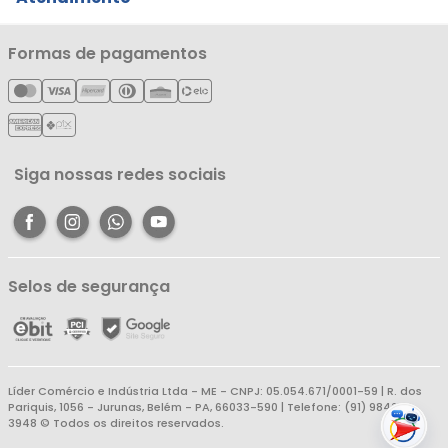
Notícias
Política de Privacidade
Nossas Lojas
Minha Conta
Formas de pagamentos
Política de Entrega
Cartão Líderzan
Meus Pedidos
Política de Reembolso
Meus Favoritos
Central de Atendimento
Siga nossas redes sociais
Selos de segurança
Líder Comércio e Indústria Ltda - ME - CNPJ: 05.054.671/0001-59 | R. dos
Pariquis, 1056 - Jurunas, Belém - PA, 66033-590 | Telefone: (91) 98403-
3948 © Todos os direitos reservados.