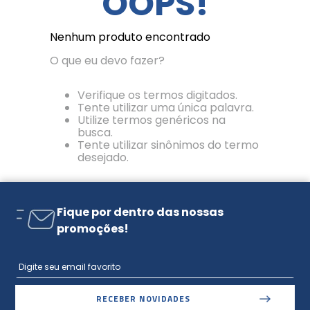
OOPS!
Nenhum produto encontrado
O que eu devo fazer?
Verifique os termos digitados.
Tente utilizar uma única palavra.
Utilize termos genéricos na
busca.
Tente utilizar sinônimos do termo
desejado.
Fique por dentro das nossas
promoções!
RECEBER NOVIDADES