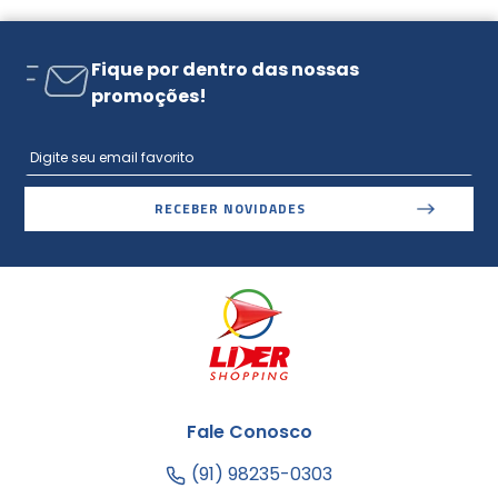
Fique por dentro das nossas
promoções!
RECEBER NOVIDADES
Fale Conosco
(91) 98235-0303