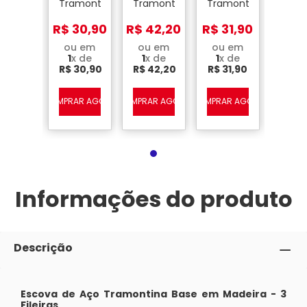
Tramontina
Tramontina
Tramontina
Cabo
Base em
Base em
em
Madeira
Madeira
R$
30
,
90
R$
42
,
20
R$
31
,
90
Plástico
– 5
– 4
- 5
Fileiras
Fileiras
ou em
ou em
ou em
Fileira
1
x de
1
x de
1
x de
R$
30
,
90
R$
42
,
20
R$
31
,
90
COMPRAR AGORA
COMPRAR AGORA
COMPRAR AGORA
Informações do produto
Descrição
Escova de Aço Tramontina Base em Madeira - 3
Fileiras