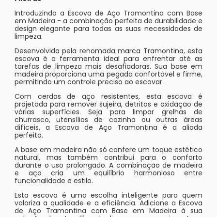
Introduzindo a Escova de Aço Tramontina com Base
em Madeira - a combinação perfeita de durabilidade e
design elegante para todas as suas necessidades de
limpeza.
Desenvolvida pela renomada marca Tramontina, esta
escova é a ferramenta ideal para enfrentar até as
tarefas de limpeza mais desafiadoras. Sua base em
madeira proporciona uma pegada confortável e firme,
permitindo um controle preciso ao escovar.
Com cerdas de aço resistentes, esta escova é
projetada para remover sujeira, detritos e oxidação de
várias superfícies. Seja para limpar grelhas de
churrasco, utensílios de cozinha ou outras áreas
difíceis, a Escova de Aço Tramontina é a aliada
perfeita.
A base em madeira não só confere um toque estético
natural, mas também contribui para o conforto
durante o uso prolongado. A combinação de madeira
e aço cria um equilíbrio harmonioso entre
funcionalidade e estilo.
Esta escova é uma escolha inteligente para quem
valoriza a qualidade e a eficiência. Adicione a Escova
de Aço Tramontina com Base em Madeira à sua