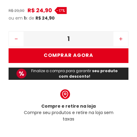
R$
24
,
90
R$
29
,
90
-
17%
ou em
1
x de
R$
24
,
90
－
＋
COMPRAR AGORA
Finalize a compra para garantir
seu produto
com desconto!
Compre e retire na loja
Compre seu produtos e retire na loja sem
taxas