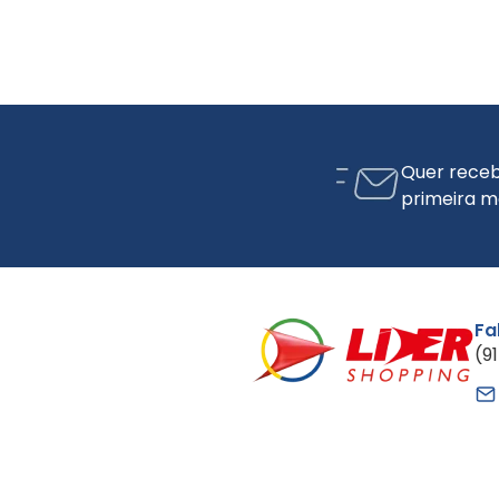
Quer receb
primeira m
Fa
(9