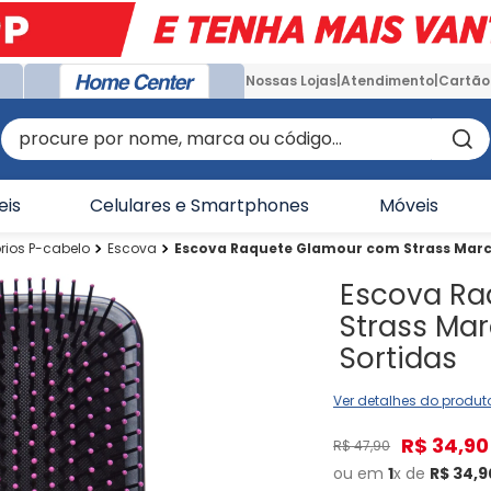
Nossas Lojas
Atendimento
Cartão
procure por nome, marca ou código...
eis
Celulares e Smartphones
Móveis
rios P-cabelo
Escova
Escova Raquete Glamour com Strass Marco
Escova Ra
Strass Mar
Sortidas
Ver detalhes do produt
R$
34
,
90
R$
47
,
90
ou em
1
x de
R$
34
,
9