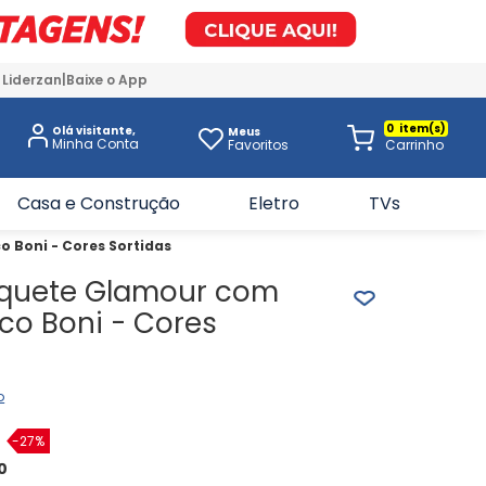
 Liderzan
Baixe o App
0
Olá visitante,
Meus
Favoritos
Casa e Construção
Eletro
TVs
 Boni - Cores Sortidas
quete Glamour com
co Boni - Cores
o
-
27%
0