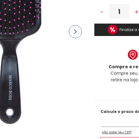
－
Finalize 
Compre e ret
Compre seu 
retire na loj