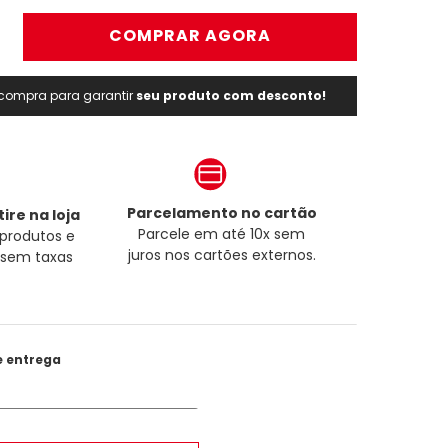
＋
COMPRAR AGORA
a compra para garantir
seu produto com desconto!
Parcelamento no cartão
ire na loja
Parcele em até 10x sem
produtos e
juros nos cartões externos.
a sem taxas