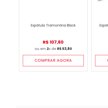
Espátula Tramontina Black
Espá
R$
107
,
60
ou em
2
x de
R$
53
,
80
COMPRAR AGORA