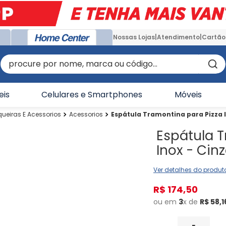
Nossas Lojas
Atendimento
Cartão
procure por nome, marca ou código...
eis
Celulares e Smartphones
Móveis
ueiras E Acessorios
Acessorios
Espátula Tramontina para Pizza I
Espátula T
Inox - Cin
Ver detalhes do produt
R$
174
,
50
ou em
3
x de
R$
58
,
1