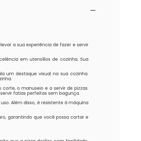
evar a sua experiência de fazer e servir
elência em utensílios de cozinha. Sua
la um destaque visual na sua cozinha.
zinha.
 corte, o manuseio e a servir de pizzas.
ervir fatias perfeitas sem bagunça.
o uso. Além disso, é resistente à máquina
o, garantindo que você possa cortar e
ite que a pizza deslize com facilidade,