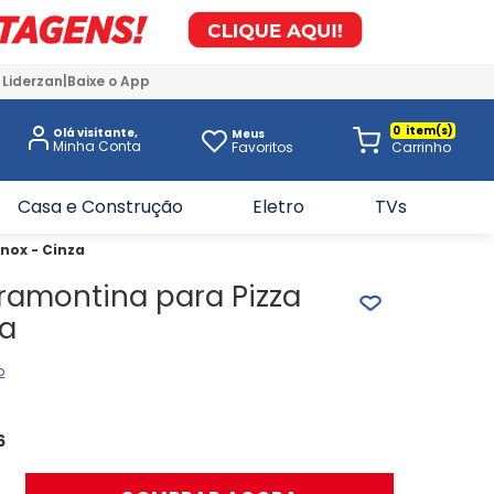
 Liderzan
Baixe o App
0
Olá visitante,
Meus
Favoritos
Casa e Construção
Eletro
TVs
nox - Cinza
ramontina para Pizza
za
o
6