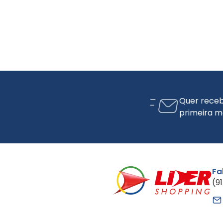
Quer receb
primeira m
Fa
(9