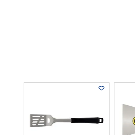
ck 4’’