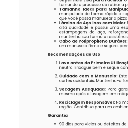
tornando o processo de retirar a p
Tamanho Ideal para Manipula
manipulada de forma rápida e segu
que você possa manusear a pizza 
Lâmina de Aço Inox com Maior
alta qualidade e possui uma es
estampagem do aço, reforçando
mantenha sua forma e resistênci
Cabo de Polipropileno Durável:
um manuseio firme e seguro, permi
Recomendações de Uso
Lave antes da Primeira Utilizaç
neutro. Enxágue bem e seque co
Cuidado com o Manuseio:
Esta
cortes acidentais. Mantenha-a for
Secagem Adequada:
Para gara
mesmo após a lavagem em máquina
Reciclagem Responsável:
No mo
região. Contribua para um ambien
Garantia
90 dias para vícios ou defeitos de