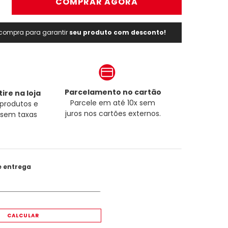
＋
COMPRAR AGORA
a compra para garantir
seu produto com desconto!
Parcelamento no cartão
ire na loja
Parcele em até 10x sem
produtos e
juros nos cartões externos.
a sem taxas