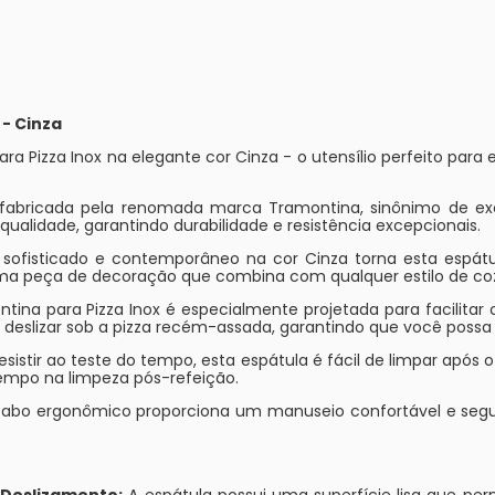
 - Cinza
 Pizza Inox na elegante cor Cinza - o utensílio perfeito para el
fabricada pela renomada marca Tramontina, sinônimo de exc
 qualidade, garantindo durabilidade e resistência excepcionais.
sofisticado e contemporâneo na cor Cinza torna esta espátu
uma peça de decoração que combina com qualquer estilo de co
ina para Pizza Inox é especialmente projetada para facilitar o
deslizar sob a pizza recém-assada, garantindo que você possa s
esistir ao teste do tempo, esta espátula é fácil de limpar após 
tempo na limpeza pós-refeição.
abo ergonômico proporciona um manuseio confortável e segur
o Deslizamento:
A espátula possui uma superfície lisa que perm