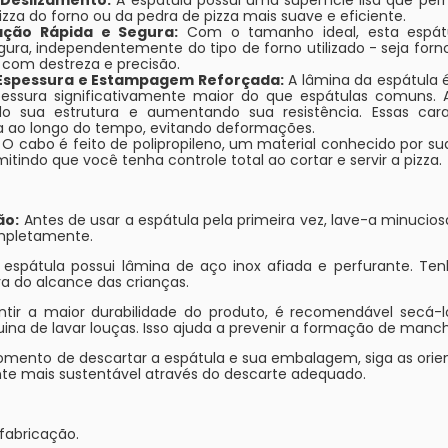
izza do forno ou da pedra de pizza mais suave e eficiente.
ção Rápida e Segura:
Com o tamanho ideal, esta espátul
ra, independentemente do tipo de forno utilizado - seja forno 
com destreza e precisão.
 Espessura e Estampagem Reforçada:
A lâmina da espátula 
pessura significativamente maior do que espátulas comuns. 
 sua estrutura e aumentando sua resistência. Essas cara
a ao longo do tempo, evitando deformações.
O cabo é feito de polipropileno, um material conhecido por sua
tindo que você tenha controle total ao cortar e servir a pizza.
ão:
Antes de usar a espátula pela primeira vez, lave-a minuc
mpletamente.
 espátula possui lâmina de aço inox afiada e perfurante. Te
a do alcance das crianças.
ntir a maior durabilidade do produto, é recomendável secá-
 de lavar louças. Isso ajuda a prevenir a formação de manch
mento de descartar a espátula e sua embalagem, siga as orie
te mais sustentável através do descarte adequado.
 fabricação.