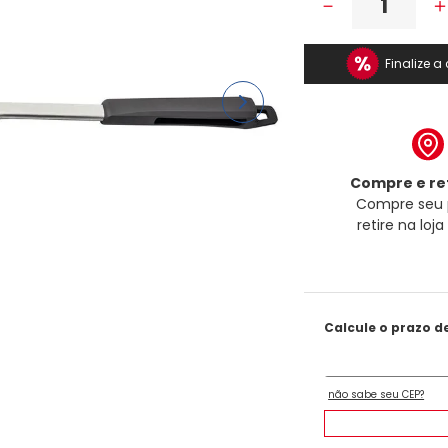
－
Finalize 
Compre e ret
Compre seu 
retire na loj