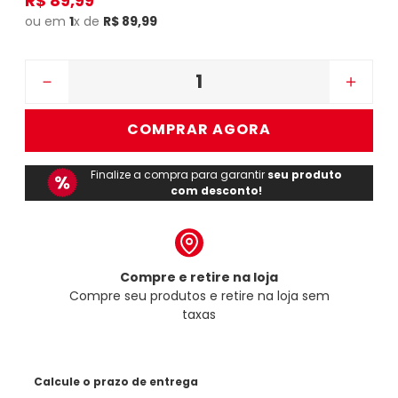
R$
89
,
99
ou em
1
x de
R$
89
,
99
－
＋
COMPRAR AGORA
Finalize a compra para garantir
seu produto
com desconto!
Compre e retire na loja
Compre seu produtos e retire na loja sem
taxas