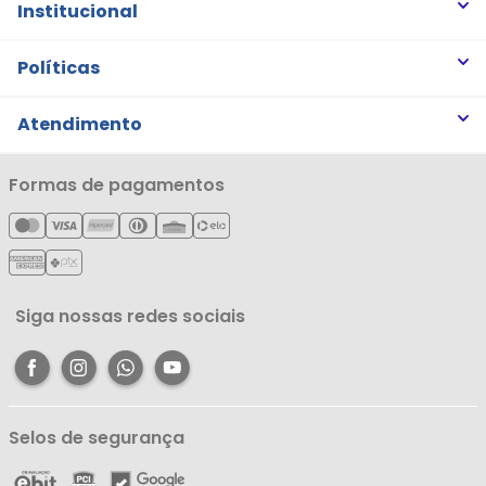
Institucional
Quem somos
Políticas
Trabalhe Conosco
Trocas e Devoluções
Atendimento
Notícias
Política de Privacidade
Nossas Lojas
Minha Conta
Formas de pagamentos
Política de Entrega
Cartão Líderzan
Meus Pedidos
Política de Reembolso
Meus Favoritos
Central de Atendimento
Siga nossas redes sociais
Selos de segurança