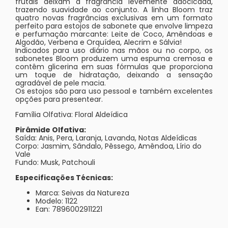
frutais deixam a fragrância levemente adocicada,
trazendo suavidade ao conjunto. A linha Bloom traz
quatro novas fragrâncias exclusivas em um formato
perfeito para estojos de sabonete que envolve limpeza
e perfumação marcante: Leite de Coco, Amêndoas e
Algodão, Verbena e Orquídea, Alecrim e Sálvia!
Indicados para uso diário nas mãos ou no corpo, os
sabonetes Bloom produzem uma espuma cremosa e
contêm glicerina em suas fórmulas que proporciona
um toque de hidratação, deixando a sensação
agradável de pele macia.
Os estojos são para uso pessoal e também excelentes
opções para presentear.
Família Olfativa: Floral Aldeídica
Pirâmide Olfativa:
Saída: Anis, Pera, Laranja, Lavanda, Notas Aldeídicas
Corpo: Jasmim, Sândalo, Pêssego, Amêndoa, Lírio do
Vale
Fundo: Musk, Patchouli
Especificações Técnicas:
Marca: Seivas da Natureza
Modelo: 1122
Ean: 7896002911221