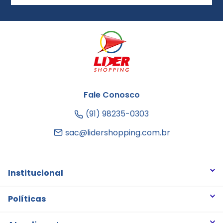
Fale Conosco
(91) 98235-0303
sac@lidershopping.com.br
Institucional
Quem somos
Políticas
Trabalhe Conosco