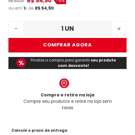
R$
54
,
90
R$
63
,
90
-
14%
ou em
1
x de
R$
54
,
90
－
＋
COMPRAR AGORA
Finalize a compra para garantir
seu produto
com desconto!
Compre e retire na loja
Compre seu produtos e retire na loja sem
taxas