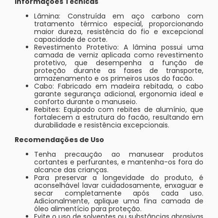
Informações Técnicas
Lâmina: Construída em aço carbono com
tratamento térmico especial, proporcionando
maior dureza, resistência do fio e excepcional
capacidade de corte.
Revestimento Protetivo: A lâmina possui uma
camada de verniz aplicada como revestimento
protetivo, que desempenha a função de
proteção durante as fases de transporte,
armazenamento e os primeiros usos do facão.
Cabo: Fabricado em madeira rebitada, o cabo
garante segurança adicional, ergonomia ideal e
conforto durante o manuseio.
Rebites: Equipado com rebites de alumínio, que
fortalecem a estrutura do facão, resultando em
durabilidade e resistência excepcionais.
Recomendações de Uso
Tenha precaução ao manusear produtos
cortantes e perfurantes, e mantenha-os fora do
alcance das crianças.
Para preservar a longevidade do produto, é
aconselhável lavar cuidadosamente, enxaguar e
secar completamente após cada uso.
Adicionalmente, aplique uma fina camada de
óleo alimentício para proteção.
Evite o uso de solventes ou substâncias abrasivas