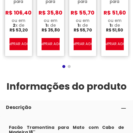
para
para
para
para
Mato
Mato
Mato
Mato
com
com
com
com
R$
106
,
40
R$
35
,
80
R$
55
,
70
R$
51
,
60
Cabo
Cabo
Cabo
Cabo
Verde
Preto 10''
Preto 18''
Preto 16’’
ou em
ou em
ou em
ou em
12’’
2
x de
1
x de
1
x de
1
x de
R$
53
,
20
R$
35
,
80
R$
55
,
70
R$
51
,
60
A
COMPRAR AGORA
COMPRAR AGORA
COMPRAR AGORA
COMPRAR AGORA
Informações do produto
Descrição
Facão Tramontina para Mato com Cabo de
Madeira 18''