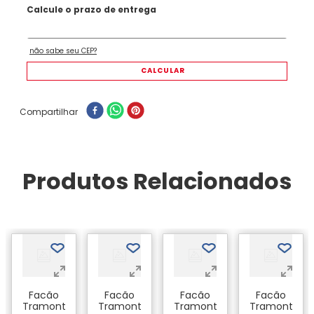
Compartilhar
Produtos Relacionados
a
Facão
Facão
Facão
Facão
Tramontina
Tramontina
Tramontina
Tramontina