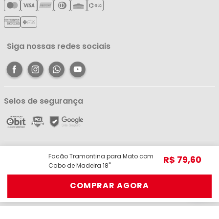
Política de Reembolso
Meus Favoritos
Central de Atendimento
Siga nossas redes sociais
Selos de segurança
Líder Comércio e Indústria Ltda - ME - CNPJ: 05.054.671/0001-59 | R. dos
Facão Tramontina para Mato com
R$
79
,
60
Pariquis, 1056 - Jurunas, Belém - PA, 66033-590 | Telefone: (91) 98403-
Cabo de Madeira 18''
3948 © Todos os direitos reservados.
COMPRAR AGORA