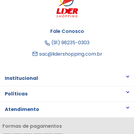
Fale Conosco
(91) 98235-0303
sac@lidershopping.com.br
Institucional
Quem somos
Políticas
Trabalhe Conosco
Trocas e Devoluções
Atendimento
Notícias
Política de Privacidade
Nossas Lojas
Minha Conta
Formas de pagamentos
Política de Entrega
Cartão Líderzan
Meus Pedidos