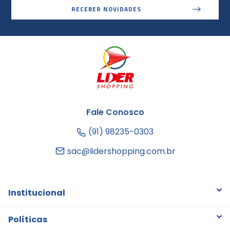
RECEBER NOVIDADES
Fale Conosco
(91) 98235-0303
sac@lidershopping.com.br
Institucional
Quem somos
Políticas