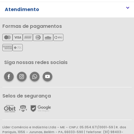
Trabalhe Conosco
Trocas e Devoluções
Atendimento
Notícias
Política de Privacidade
Nossas Lojas
Minha Conta
Formas de pagamentos
Política de Entrega
Cartão Líderzan
Meus Pedidos
Política de Reembolso
Meus Favoritos
Central de Atendimento
Siga nossas redes sociais
Selos de segurança
Líder Comércio e Indústria Ltda - ME - CNPJ: 05.054.671/0001-59 | R. dos
Pariquis, 1056 - Jurunas, Belém - PA, 66033-590 | Telefone: (91) 98403-