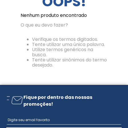
OOPS!
Nenhum produto encontrado
O que eu devo fazer?
Verifique os termos digitados.
Tente utilizar uma única palavra.
Utilize termos genéricos na
busca.
Tente utilizar sinônimos do termo
desejado.
Fique por dentro das nossas
promoções!