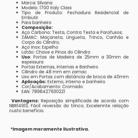
Marca: Silvana
Modelo: 1700 Italy Class
Tipo de Produto: Fechadura Residencial de
Embutir
Para banheiro
Composição:
Aço Carbono: Testa, Contra Testa e Parafusos;
ZAMAC: Maçaneta, Lingueta, Trinco, Canhão e
Corpo do Cilindro;
Aço Inox: Espelho
Latão: Chave e Pinos do Cilindro
Uso
:
Portas de Madeira de 25mm a 30mm de
espessura
Portas Externas, Internas e Banheiro
Cilindro de 48 mm em zamac
Uso em Portas com distância de broca de 40mm
Aplicação:
Externo, interno e banheiro
Cor/Acabamento: Cromado
EAN: 7898427930221
Vantagens:
Reposição simplificada de acordo com
NBR14913; Fácil reversão do trinco; Excelennte relação
custo benefício.
*Imagem meramente Ilustrativa.