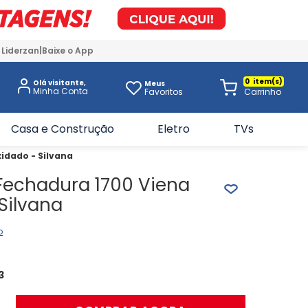
 Liderzan
Baixe o App
0
Olá visitante,
Meus
Favoritos
Casa e Construção
Eletro
TVs
idado - Silvana
Fechadura 1700 Viena
Silvana
o
3