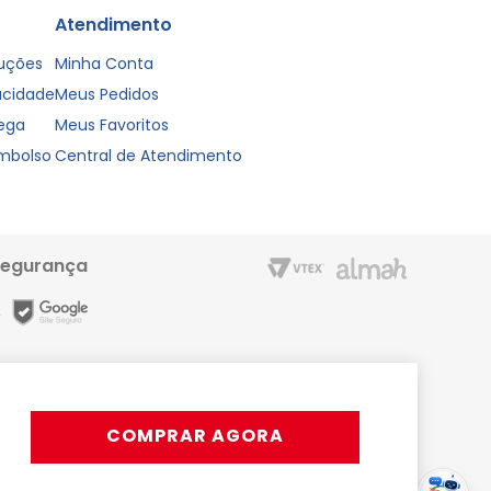
Atendimento
luções
Minha Conta
vacidade
Meus Pedidos
rega
Meus Favoritos
embolso
Central de Atendimento
segurança
m entrega rápida e condições especiais para o Cartão Liderzan.
Líder Shopping proporciona. Acesse o site ou o App
COMPRAR AGORA
rativos, podendo ocorrer variações.