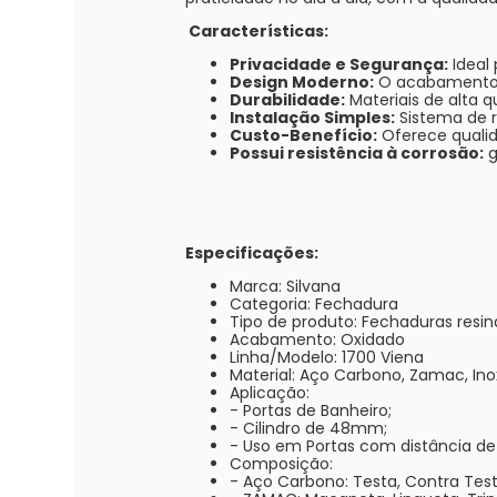
Características:
Privacidade e Segurança:
Ideal
Design Moderno:
O acabamento O
Durabilidade:
Materiais de alta q
Instalação Simples:
Sistema de r
Custo-Benefício:
Oferece qualid
Possui resistência à corrosão:
g
Especificações:
Marca: Silvana
Categoria: Fechadura
Tipo de produto: Fechaduras resin
Acabamento: Oxidado
Linha/Modelo: 1700 Viena
Material: Aço Carbono, Zamac, Ino
Aplicação:
- Portas de Banheiro;
- Cilindro de 48mm;
- Uso em Portas com distância d
Composição:
- Aço Carbono: Testa, Contra Test