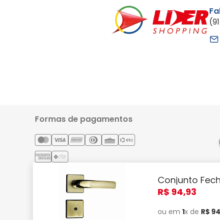
Fa
(9
Formas de pagamentos
Conjunto Fech
Lider Comércio e Indústria Ltda - CNPJ: 05.054.671/0001-59 | 
R$
94
,
93
Confira! Smartphones, TVs, eletrodomésticos, note
ou em
1
x de
R$
9
Alterações podem ser feitas sem pr