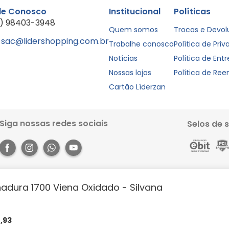
le Conosco
Institucional
Políticas
1) 98403-3948
Quem somos
Trocas e Devo
sac@lidershopping.com.br
Trabalhe conosco
Política de Pri
Notícias
Política de Ent
Nossas lojas
Política de Re
Cartão Líderzan
Siga nossas redes sociais
Selos de 
adura 1700 Viena Oxidado - Silvana
Rua dos Pariquis, 1056 - Jurunas, Belém - PA, 66033-590. Site 100% seguro, co
books e muito mais. Aproveite a agilidade, praticidade e comodidade que o 
https://lidershopping.com/liderapp
e receba em casa!
4
,
93
évia notificação. Todas as imagens neste site são de efeito meramente ilust