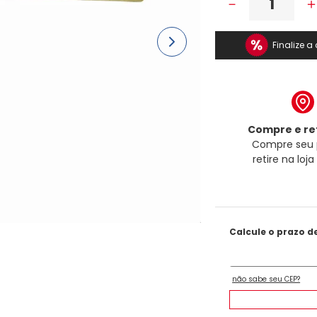
－
Finalize 
Compre e ret
Compre seu 
retire na loj