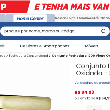
Nossas Lojas
Atendimento
Cartão
procure por nome, marca ou código...
eis
Celulares e Smartphones
Móveis
ras
Fechadura Convencional
Conjunto Fechadura 1700 Viena Ox
Conjunto 
Oxidado - 
Ver detalhes do produt
R$
94
,
93
ou em
1
x de
R$
94
,
9