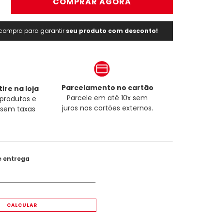
＋
COMPRAR AGORA
a compra para garantir
seu produto com desconto!
Parcelamento no cartão
ire na loja
Parcele em até 10x sem
produtos e
juros nos cartões externos.
a sem taxas