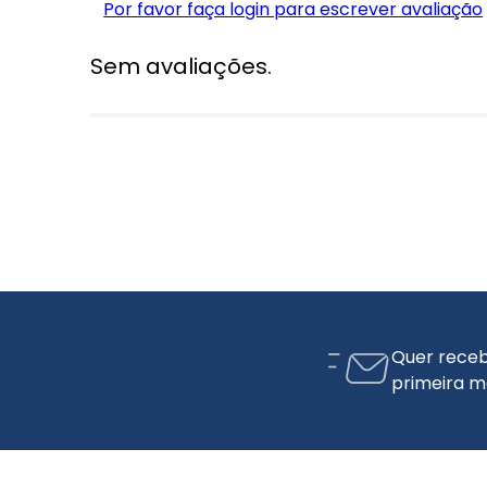
Por favor faça login para escrever avaliação
Sem avaliações.
Quer receb
primeira m