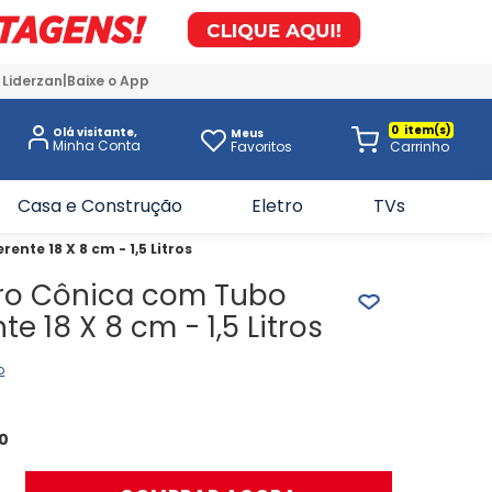
 Liderzan
Baixe o App
0
Olá visitante,
Meus
Favoritos
Casa e Construção
Eletro
TVs
nte 18 X 8 cm - 1,5 Litros
ro Cônica com Tubo
e 18 X 8 cm - 1,5 Litros
o
0