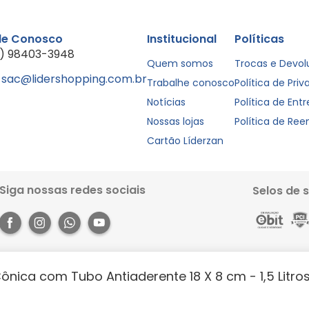
le Conosco
Institucional
Políticas
1) 98403-3948
Quem somos
Trocas e Devo
sac@lidershopping.com.br
Trabalhe conosco
Política de Pri
Notícias
Política de Ent
Nossas lojas
Política de Re
Cartão Líderzan
Siga nossas redes sociais
Selos de 
Forma Nigro Cônica com Tubo Antiaderente 18 X 8 cm - 1,5 Litr
Rua dos Pariquis, 1056 - Jurunas, Belém - PA, 66033-590. Site 100% seguro, co
books e muito mais. Aproveite a agilidade, praticidade e comodidade que o 
https://lidershopping.com/liderapp
e receba em casa!