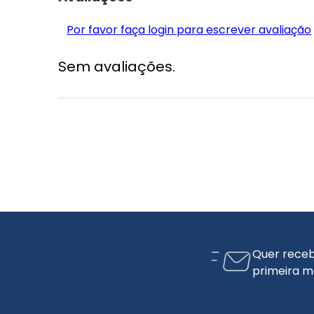
Por favor faça login para escrever avaliação
Sem avaliações.
Quer receb
primeira m