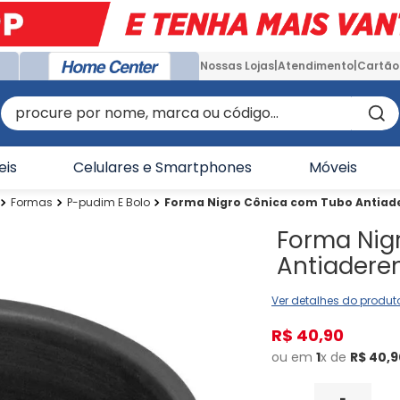
Nossas Lojas
Atendimento
Cartão
procure por nome, marca ou código...
eis
Celulares e Smartphones
Móveis
Formas
P-pudim E Bolo
Forma Nigro Cônica com Tubo Antiadere
Forma Nig
Antiaderent
Ver detalhes do produt
R$
40
,
90
ou em
1
x de
R$
40
,
9