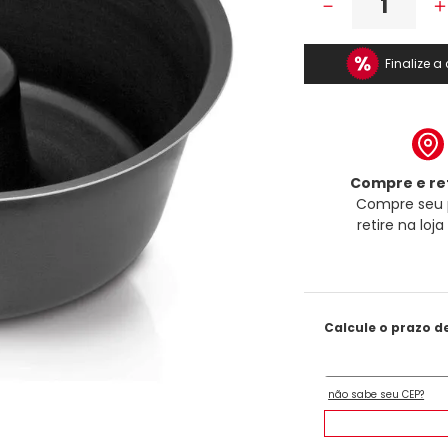
－
Finalize 
Compre e ret
Compre seu 
retire na loj