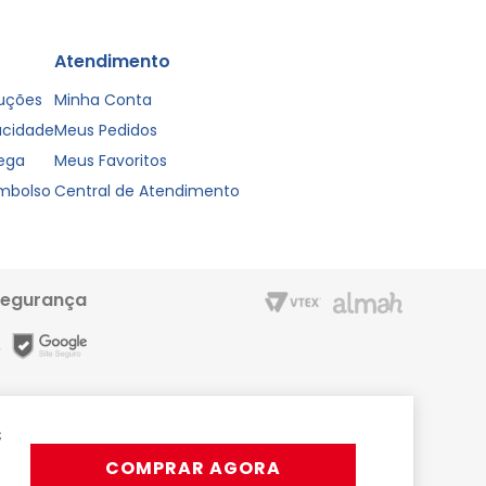
Atendimento
luções
Minha Conta
vacidade
Meus Pedidos
rega
Meus Favoritos
embolso
Central de Atendimento
segurança
os
m entrega rápida e condições especiais para o Cartão Liderzan.
Líder Shopping proporciona. Acesse o site ou o App
COMPRAR AGORA