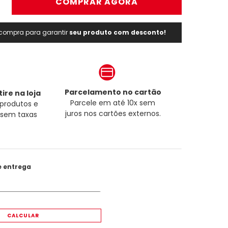
＋
COMPRAR AGORA
a compra para garantir
seu produto com desconto!
Parcelamento no cartão
ire na loja
Parcele em até 10x sem
produtos e
juros nos cartões externos.
a sem taxas