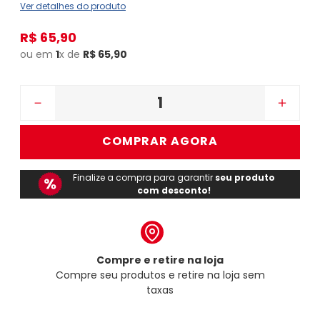
Ver detalhes do produto
R$
65
,
90
ou em
1
x de
R$
65
,
90
－
＋
COMPRAR AGORA
Finalize a compra para garantir
seu produto
com desconto!
Compre e retire na loja
Compre seu produtos e retire na loja sem
taxas