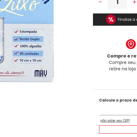
－
Finalize 
Compre e ret
Compre seu 
retire na loj