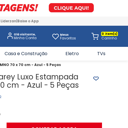
 Liderzan
Baixe o App
0
Olá visitante,
Meus
Favoritos
Casa e Construção
Eletro
TVs
NO 70 x 70 cm - Azul - 5 Peças
narey Luxo Estampada
0 cm - Azul - 5 Peças
o
0