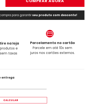
＋
COMPRAR AGORA
a compra para garantir
seu produto com desconto!
Parcelamento no cartão
ire na loja
Parcele em até 10x sem
produtos e
juros nos cartões externos.
a sem taxas