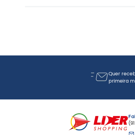
Quer receb
primeira m
Fa
(9