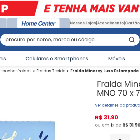
Nossas Lojas
Atendimento
Cartão
procure por nome, marca ou código...
eis
Celulares e Smartphones
Móveis
banho-fraldas
Fraldas Tecido
Fralda Minarey Luxo Estampada M
Fralda Mi
MNO 70 x 7
Ver detalhes do produt
R$
31
,
90
ou em
1
x de
R$
31
,
9