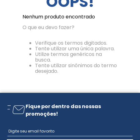
OOPS!
Nenhum produto encontrado
O que eu devo fazer?
Verifique os termos digitados.
Tente utilizar uma única palavra.
Utilize termos genéricos na
busca.
Tente utilizar sinônimos do termo
desejado.
Fique por dentro das nossas
promoções!