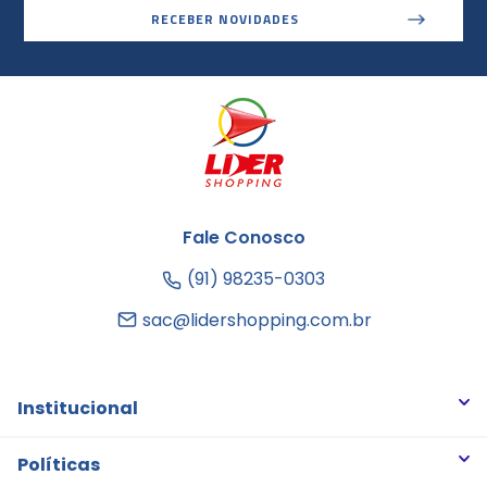
RECEBER NOVIDADES
Fale Conosco
(91) 98235-0303
sac@lidershopping.com.br
Institucional
Quem somos
Políticas