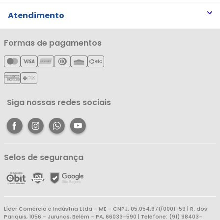
Trabalhe Conosco
Trocas e Devoluções
Atendimento
Notícias
Política de Privacidade
Nossas Lojas
Minha Conta
Formas de pagamentos
Política de Entrega
Cartão Líderzan
Meus Pedidos
Política de Reembolso
Meus Favoritos
Central de Atendimento
Siga nossas redes sociais
Selos de segurança
Líder Comércio e Indústria Ltda - ME - CNPJ: 05.054.671/0001-59 | R. dos
Pariquis, 1056 - Jurunas, Belém - PA, 66033-590 | Telefone: (91) 98403-