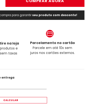
＋
COMPRAR AGORA
a compra para garantir
seu produto com desconto!
Parcelamento no cartão
ire na loja
Parcele em até 10x sem
produtos e
juros nos cartões externos.
a sem taxas