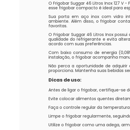
O Frigobar Suggar 46 Litros Inox 127 V 
esse frigobar compacto é ideal para esp
Sua porta em aço inox com vidro int
ambiente. Além disso, o frigobar cont
favoritas.
O Frigobar Suggar 46 Litros Inox possui
qualidade do refrigerante e evita alte
acordo com suas preferências.
Com baixo consumo de energia (0,085 
instalação, o frigobar acompanha manua
Não perca a oportunidade de adquirir o
proporciona. Mantenha suas bebidas se
Dicas de uso:
Antes de ligar o frigobar, certifique-se
Evite colocar alimentos quentes diret
Faça o controle regular da temperatur
Limpe o frigobar regularmente, seguind
Utilize o frigobar como uma adega, arm