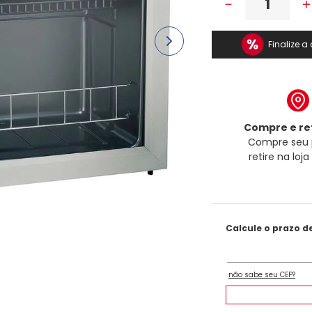
－
Finalize 
Compre e ret
Compre seu 
retire na loj