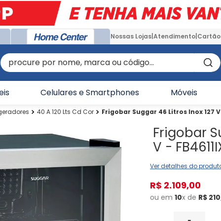
Nossas Lojas
Atendimento
Cartão
procure por nome, marca ou código...
eis
Celulares e Smartphones
Móveis
igeradores
40 A 120 Lts Cd Cor
Frigobar Suggar 46 Litros Inox 127 V
Frigobar S
V - FB4611I
Ver detalhes do produt
R$
2
.
109
,
00
ou em
10
x de
R$
210