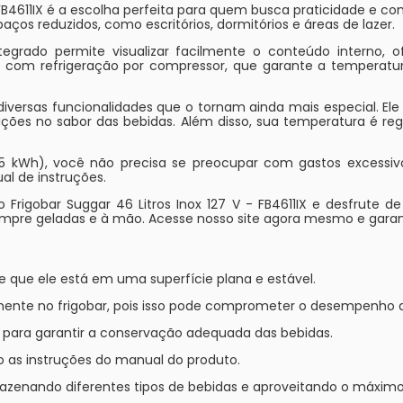
- FB4611IX é a escolha perfeita para quem busca praticidade e 
aços reduzidos, como escritórios, dormitórios e áreas de lazer.
egrado permite visualizar facilmente o conteúdo interno,
a com refrigeração por compressor, que garante a temperatur
 diversas funcionalidades que o tornam ainda mais especial. Ele
rações no sabor das bebidas. Além disso, sua temperatura é r
kWh), você não precisa se preocupar com gastos excessivos 
l de instruções.
 Frigobar Suggar 46 Litros Inox 127 V - FB4611IX e desfrute d
mpre geladas e à mão. Acesse nosso site agora mesmo e garan
 de que ele está em uma superfície plana e estável.
amente no frigobar, pois isso pode comprometer o desempenho 
a para garantir a conservação adequada das bebidas.
o as instruções do manual do produto.
azenando diferentes tipos de bebidas e aproveitando o máximo