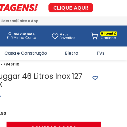
 Liderzan
Baixe o App
0
Olá visitante,
Meus
Favoritos
Casa e Construção
Eletro
TVs
 - FB4611IX
uggar 46 Litros Inox 127
X
o
,
90