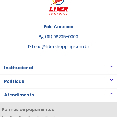
Fale Conosco
(91) 98235-0303
sac@lidershopping.com.br
Institucional
Quem somos
Políticas
Trabalhe Conosco
Trocas e Devoluções
Atendimento
Notícias
Política de Privacidade
Nossas Lojas
Minha Conta
Formas de pagamentos
Política de Entrega
Cartão Líderzan
Meus Pedidos