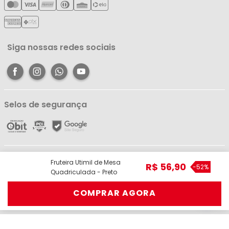
Política de Reembolso
Meus Favoritos
Central de Atendimento
Siga nossas redes sociais
Selos de segurança
Líder Comércio e Indústria Ltda - ME - CNPJ: 05.054.671/0001-59 | R. dos
Fruteira Utimil de Mesa
R$
56
,
90
Pariquis, 1056 - Jurunas, Belém - PA, 66033-590 | Telefone: (91) 98403-
-
52%
Quadriculada - Preto
3948 © Todos os direitos reservados.
COMPRAR AGORA