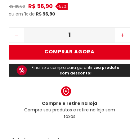
R$
56
,
90
R$
119
,
00
-
52%
ou em
1
x de
R$
56
,
90
－
＋
COMPRAR AGORA
Finalize a compra para garantir
seu produto
com desconto!
Compre e retire na loja
Compre seu produtos e retire na loja sem
taxas