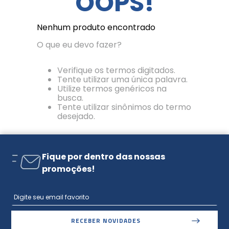
OOPS!
Nenhum produto encontrado
O que eu devo fazer?
Verifique os termos digitados.
Tente utilizar uma única palavra.
Utilize termos genéricos na
busca.
Tente utilizar sinônimos do termo
desejado.
Fique por dentro das nossas
promoções!
RECEBER NOVIDADES