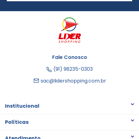
Fale Conosco
(91) 98235-0303
sac@lidershopping.com.br
Institucional
Quem somos
Políticas
Trabalhe Conosco
Trocas e Devoluções
Atendimento