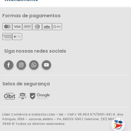
Notícias
Política de Privacidade
Nossas Lojas
Minha Conta
Formas de pagamentos
Política de Entrega
Cartão Líderzan
Meus Pedidos
Política de Reembolso
Meus Favoritos
Central de Atendimento
Siga nossas redes sociais
Selos de segurança
Líder Comércio e Indústria Ltda - ME - CNPJ: 05.054.671/0001-59 | R. dos
Pariquis, 1056 - Jurunas, Belém - PA, 66033-590 | Telefone: (91) 98403-
3948 © Todos os direitos reservados.